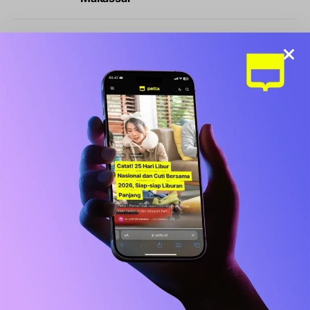
NEWS
Kabar Terbaru BLT Kesra Rp900.000:
Syarat, Cara Cek, dan Jadwal Pencairan
BISNIS
LIFESTYLE
Sports Station Gelar Diskon Beli 1 Gratis
1, Ini Syarat dan Cara Klaimnya
OLAHRAGA
Debut Manis Mitchell Baker, Hattrick
Bawa Indonesia Gulung Kamboja 5-1
NEWS