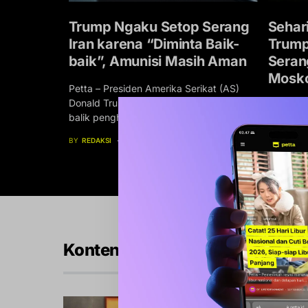
tonio
Trump Ngaku Setop Serang
Sehar
ma yang
Iran karena “Diminta Baik-
Trump
baik”, Amunisi Masih Aman
Seran
Mosk
taris
Petta – Presiden Amerika Serikat (AS)
sa-Bangsa
Donald Trump mengungkap alasan di
Petta – 
balik penghentian…
menjadi 
besar da
BY
REDAKSI
JULI 28, 2026
BY
REDAKS
Konten Internasional Lainnya