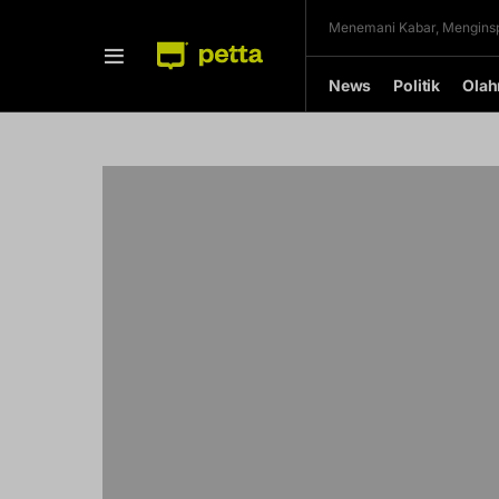
Menemani Kabar, Menginsp
News
Politik
Olah