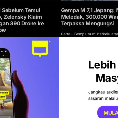
i Sebelum Temui
Gempa M 7,1 Jepang: 
, Zelensky Klaim
Meledak, 300.000 Wa
gan 390 Drone ke
Terpaksa Mengungsi
ow
Petta – Gempa bumi berkekuata
magnitudo 7,1 mengguncang Pre
Wilayah Moskow, Rusia, kembali
Kumamoto, Pulau Kyushu,…
sasaran serangan drone berskala
ri…
BY
PETTA ADMIN
JULI 29, 2026
Lebih
I
JULI 29, 2026
Mas
Jangkau audien
sasaran melalui
MULA