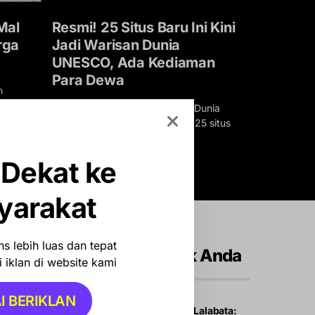
Mal
Resmi! 25 Situs Baru Ini Kini
Ribuan M
rga
Jadi Warisan Dunia
dalam S
UNESCO, Ada Kediaman
Kerahkan
Para Dewa
n
Petta – Per
fektur
Maroko kemb
Busan, Petta – Komite Warisan Dunia
kurang dari 
UNESCO resmi menambahkan 25 situs
baru ke dalam Daftar…
BY
PETTA ADMI
 Dekat ke
BY
REDAKSI
JULI 28, 2026
yarakat
s lebih luas dan tepat
Rekomendasi Untuk Anda
 iklan di website kami
I BERIKLAN
Safari Ramadan di Lalabata: