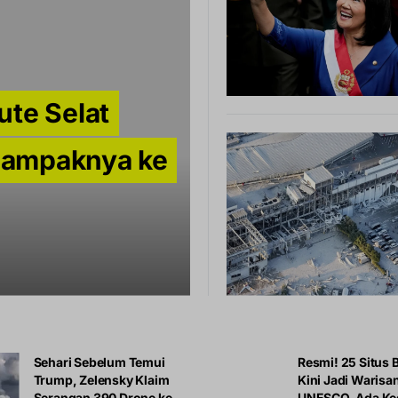
ute Selat
Dampaknya ke
Sehari Sebelum Temui
Resmi! 25 Situs B
Trump, Zelensky Klaim
Kini Jadi Warisa
Serangan 390 Drone ke
UNESCO, Ada Ke