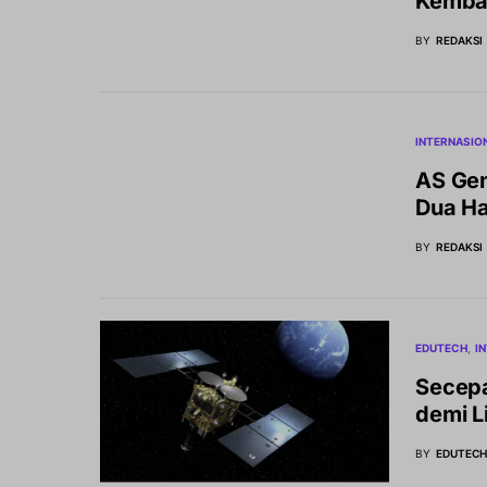
Kemba
BY
REDAKSI
INTERNASIO
AS Gem
Dua Ha
BY
REDAKSI
EDUTECH
I
Secepa
demi L
BY
EDUTEC