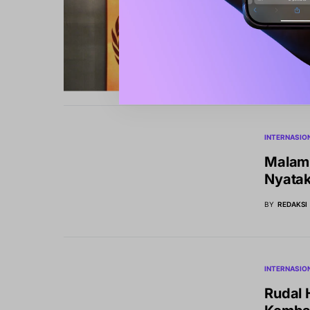
INTERNASIO
Siapa 
Bersai
BY
REDAKSI
INTERNASIO
Malam 
Nyatak
BY
REDAKSI
INTERNASIO
Rudal 