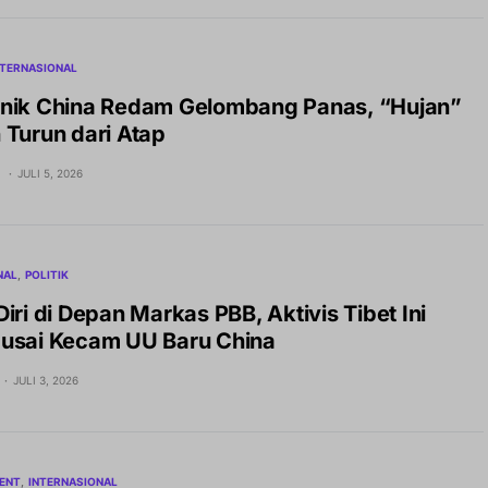
NTERNASIONAL
nik China Redam Gelombang Panas, “Hujan”
 Turun dari Atap
H
JULI 5, 2026
NAL
POLITIK
iri di Depan Markas PBB, Aktivis Tibet Ini
usai Kecam UU Baru China
JULI 3, 2026
ENT
INTERNASIONAL