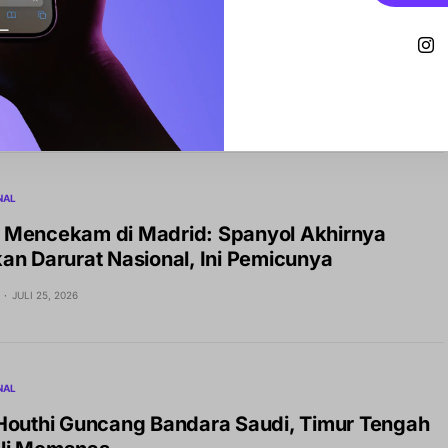
NAL
NEWS
Pengganti Antonio Guterres? Ini 7 Nama yang
ng di PBB
JULI 27, 2026
NAL
Mencekam di Madrid: Spanyol Akhirnya
an Darurat Nasional, Ini Pemicunya
JULI 25, 2026
NAL
Houthi Guncang Bandara Saudi, Timur Tengah