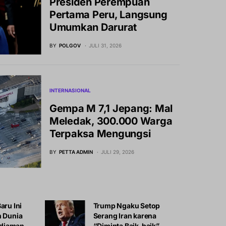
Presiden Perempuan
Pertama Peru, Langsung
Umumkan Darurat
BY
POLGOV
JULI 31, 2026
INTERNASIONAL
Gempa M 7,1 Jepang: Mal
Meledak, 300.000 Warga
Terpaksa Mengungsi
BY
PETTA ADMIN
JULI 29, 2026
aru Ini
Trump Ngaku Setop
n Dunia
Serang Iran karena
diaman
“Diminta Baik-baik”,