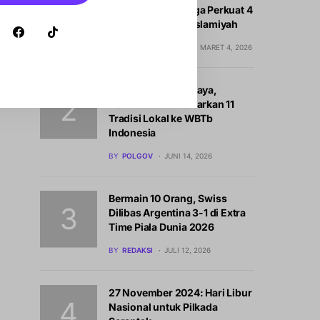
Abustan Ajak Warga Perkuat 4
Prinsip Ukhuwah Islamiyah
BY
LIFETERTAINMENT
MARET 4, 2026
Genjot Wisata Budaya,
Pemkab Barru Daftarkan 11
Tradisi Lokal ke WBTb
Indonesia
BY
POLGOV
JUNI 14, 2026
Bermain 10 Orang, Swiss
Dilibas Argentina 3-1 di Extra
Time Piala Dunia 2026
BY
REDAKSI
JULI 12, 2026
27 November 2024: Hari Libur
Nasional untuk Pilkada