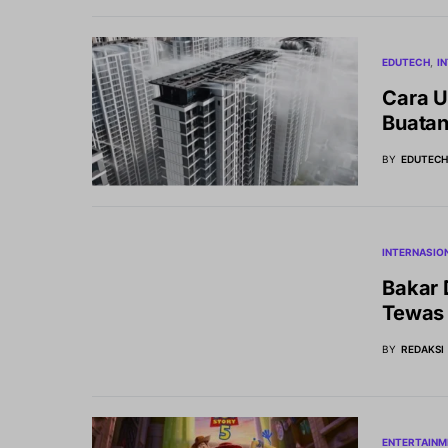
EDUTECH
I
Cara U
Buatan
BY
EDUTEC
INTERNASIO
Bakar D
Tewas 
BY
REDAKSI
ENTERTAINM