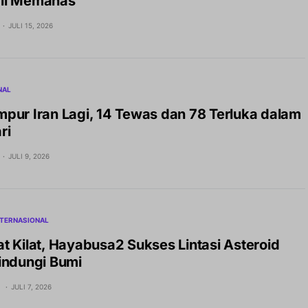
li Memanas
JULI 15, 2026
NAL
pur Iran Lagi, 14 Tewas dan 78 Terluka dalam
ri
JULI 9, 2026
NTERNASIONAL
t Kilat, Hayabusa2 Sukses Lintasi Asteroid
indungi Bumi
H
JULI 7, 2026