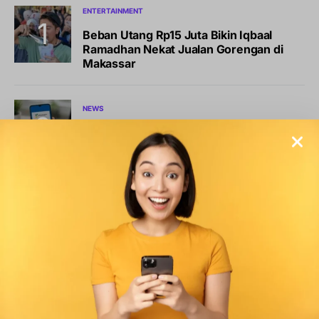
ENTERTAINMENT
Beban Utang Rp15 Juta Bikin Iqbaal
Ramadhan Nekat Jualan Gorengan di
Makassar
NEWS
Kabar Terbaru BLT Kesra Rp900.000:
Syarat, Cara Cek, dan Jadwal Pencairan
HEALTH
LIFESTYLE
Sama-Sama Berbahaya, Kenapa Vaping
Tetap Jadi Tren Populer Anak Muda?
BISNIS
LIFESTYLE
Sports Station Gelar Diskon Beli 1 Gratis
1, Ini Syarat dan Cara Klaimnya