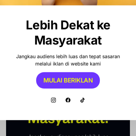
Lebih Dekat ke
OLAHRAGA
Debut Manis Mitchell Baker, Hattrick
Masyarakat
Bawa Indonesia Gulung Kamboja 5-1
Jangkau audiens lebih luas dan tepat sasaran
melalui iklan di website kami
MULAI BERIKLAN