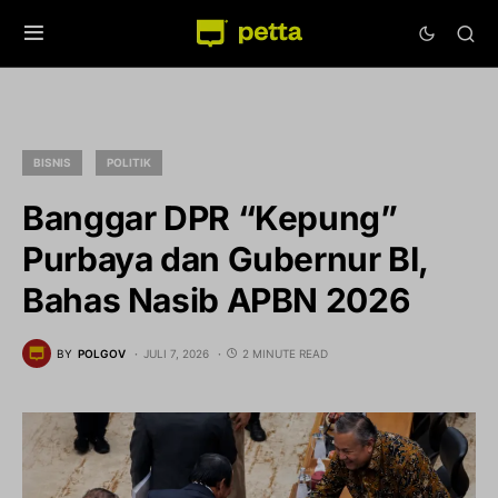
BISNIS
POLITIK
Banggar DPR “Kepung”
Purbaya dan Gubernur BI,
Bahas Nasib APBN 2026
BY
POLGOV
JULI 7, 2026
2 MINUTE READ