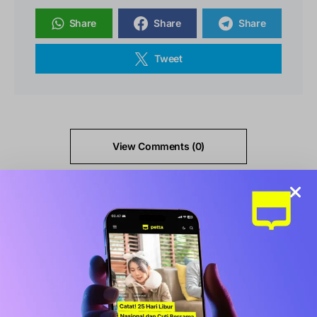
Share
Share
Share
Tweet
View Comments (0)
Konten Populer
NEWS
Kabar Terbaru BLT Kesra Rp900.000:
Syarat, Cara Cek, dan Jadwal Pencairan