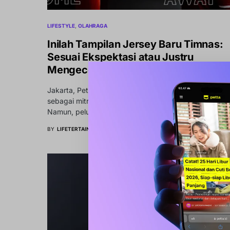
LIFESTYLE
OLAHRAGA
Inilah Tampilan Jersey Baru Timnas:
Sesuai Ekspektasi atau Justru
Mengecewakan?
Jakarta, Petta – Kelme resmi memulai masa baktinya
sebagai mitra apparel Timnas Indonesia hingga 2030.
Namun, peluncuran yang…
BY
LIFETERTAINMENT
MARET 13, 2026