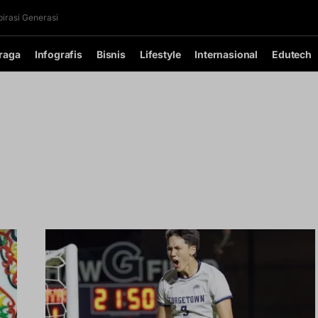
irasi Generasi
raga
Infografis
Bisnis
Lifestyle
Internasional
Edutech