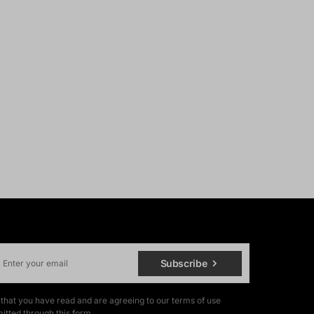
Subscribe
 that you have read and are agreeing to our terms of use
itted through this form.