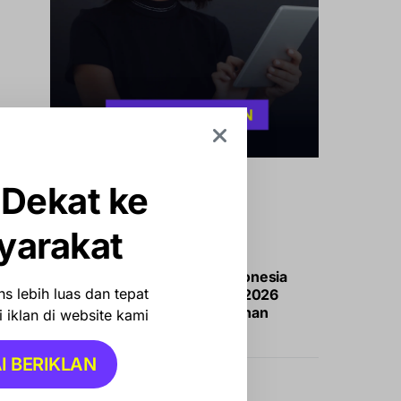
 Dekat ke
Konten Terbaru
yarakat
OLAHRAGA
Asa Timnas Indonesia
s lebih luas dan tepat
Juara Piala AFF 2026
Pupus Usai Ditahan
 iklan di website kami
Singapura
I BERIKLAN
NASIONAL
NEWS