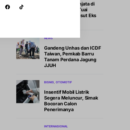
Temuan 995 Senjata di
Sekolah Jaksel Tuai
Polemik, Polisi Usut Eks
Ketua Yayasan
NEWS
Gandeng Unhas dan ICDF
Taiwan, Pemkab Barru
Tanam Perdana Jagung
JJUH
BISNIS
OTOMOTIF
Insentif Mobil Listrik
Segera Meluncur, Simak
Bocoran Calon
Penerimanya
INTERNASIONAL