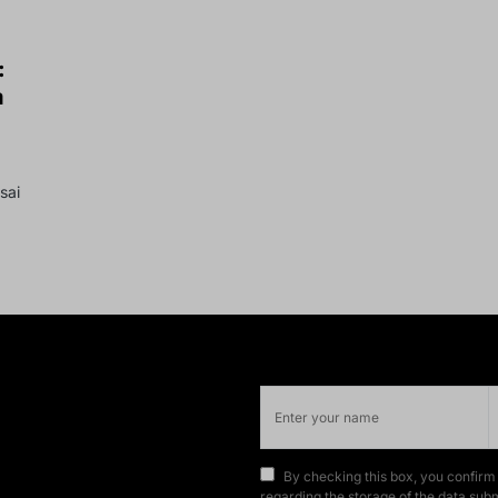
:
a
sai
By checking this box, you confirm
regarding the storage of the data subm