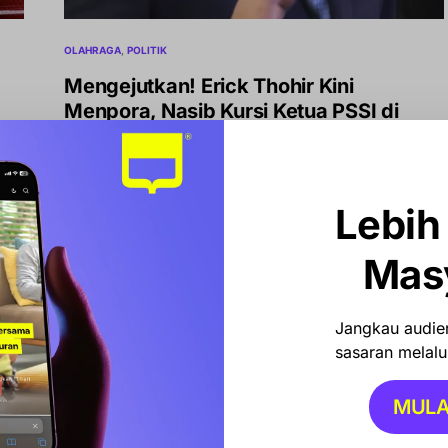
OLAHRAGA
POLITIK
Mengejutkan! Erick Thohir Kini
Menpora, Nasib Kursi Ketua PSSI di
Tangan FIFA
Jakarta, Petta – Presiden Prabowo Subianto secara resmi
melantik Menteri Pemuda dan Olahraga (Menpora) baru,
Lebih
Erick Thohir, dalam…
BY
REDAKSI
SEPTEMBER 17, 2025
Mas
Jangkau audien
sasaran melalui
MULA