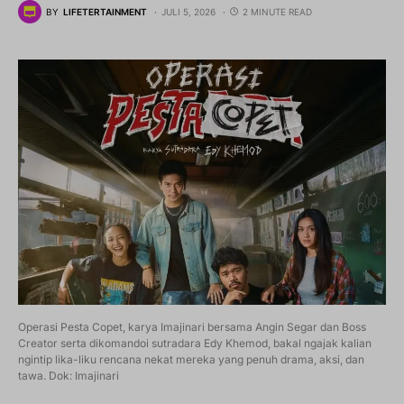
BY
LIFETERTAINMENT
JULI 5, 2026
2 MINUTE READ
Operasi Pesta Copet, karya Imajinari bersama Angin Segar dan Boss
Creator serta dikomandoi sutradara Edy Khemod, bakal ngajak kalian
ngintip lika-liku rencana nekat mereka yang penuh drama, aksi, dan
tawa. Dok: Imajinari