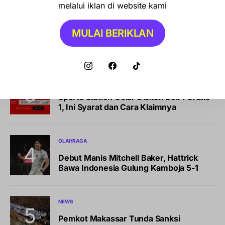
melalui iklan di website kami
NEWS
MULAI BERIKLAN
Kabar Terbaru BLT Kesra Rp900.000:
Syarat, Cara Cek, dan Jadwal Pencairan
BISNIS
LIFESTYLE
Sports Station Gelar Diskon Beli 1 Gratis
1, Ini Syarat dan Cara Klaimnya
OLAHRAGA
Debut Manis Mitchell Baker, Hattrick
Bawa Indonesia Gulung Kamboja 5-1
NEWS
Pemkot Makassar Tunda Sanksi