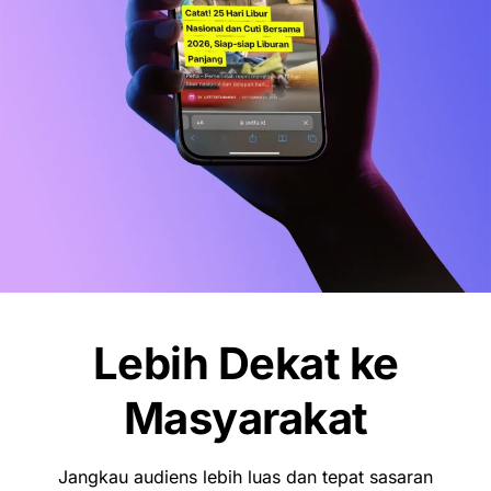
Share
Share
Share
Tweet
View Comments (0)
Konten Populer
Lebih Dekat ke
ENTERTAINMENT
Masyarakat
Beban Utang Rp15 Juta Bikin Iqbaal
Ramadhan Nekat Jualan Gorengan di
Makassar
Jangkau audiens lebih luas dan tepat sasaran