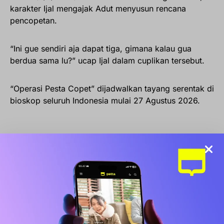
karakter Ijal mengajak Adut menyusun rencana
pencopetan.
“Ini gue sendiri aja dapat tiga, gimana kalau gua
berdua sama lu?” ucap Ijal dalam cuplikan tersebut.
“Operasi Pesta Copet” dijadwalkan tayang serentak di
bioskop seluruh Indonesia mulai 27 Agustus 2026.
Edy Khemod
Ernest Prakasa
Film
Imajinari
Iqbaal Ramadhan
Kawai Labiba
Kristo Immanuel
Pestapora
Zulfa Maharani