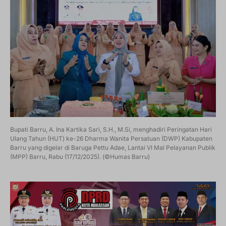
Bupati Barru, A. Ina Kartika Sari, S.H., M.Si, menghadiri Peringatan Hari
Ulang Tahun (HUT) ke-26 Dharma Wanita Persatuan (DWP) Kabupaten
Barru yang digelar di Baruga Pettu Adae, Lantai VI Mal Pelayanan Publik
(MPP) Barru, Rabu (17/12/2025). (©Humas Barru)