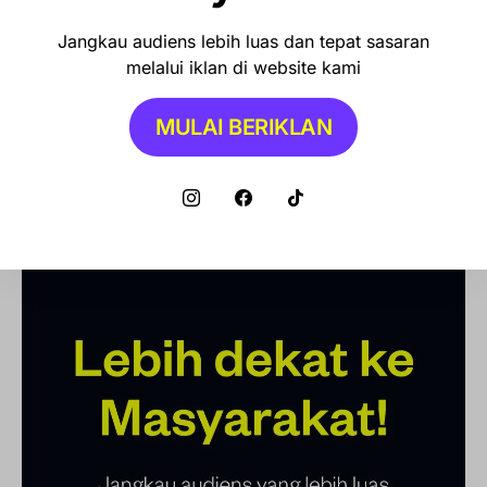
Jangkau audiens lebih luas dan tepat sasaran
melalui iklan di website kami
NEWS
Pemkot Makassar Tunda Sanksi
MULAI BERIKLAN
Pemilahan Sampah, Pilih Cara Ini Dulu