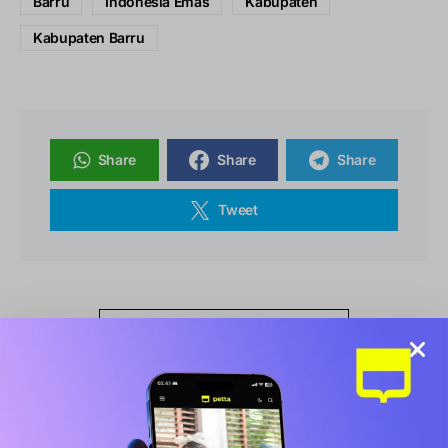
Barru
Indonesia Emas
Kabupaten
Kabupaten Barru
Share
Share
Share
Tweet
View Comments (0)
Konten Populer