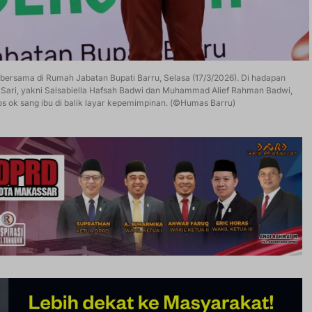
bersama di Rumah Jabatan Bupati Barru, Selasa (17/3/2026). Di hadapan
a Sari, yakni Salsabiella Hafsah Badwi dan Muhammad Alief Rahman Badwi,
os ok sang ibu di balik layar kepemimpinan. (©Humas Barru)