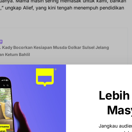
uanya. Mama masih sering memasak untuk kami, bahkan
” ungkap Alief, yang kini tengah menempuh pendidikan
g
 Kady Bocorkan Kesiapan Musda Golkar Sulsel Jelang
n Ketum Bahlil
mpung Halaman
Lebih
Mas
cakapan mendalam dengan ibunya mengenai alasan sang
setelah sebelumnya menduduki posisi strategis di tingkat
n sang ibu sangat sederhana namun sarat makna.
Jangkau audien