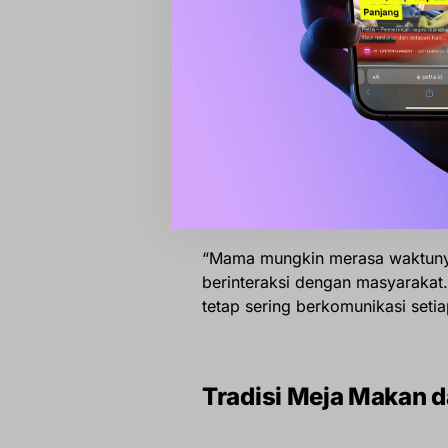
“Mama bilang ingin ke Barru k
Mama ingin membuat Barru lebi
kenang Alief.
Sementara itu, Salsabiella yan
politik sang ibu mengurangi per
bahwa komunikasi harian tidak 
di tengah masyarakat.
“Mama mungkin merasa waktunya
berinteraksi dengan masyarakat.
tetap sering berkomunikasi setiap
Tradisi Meja Makan 