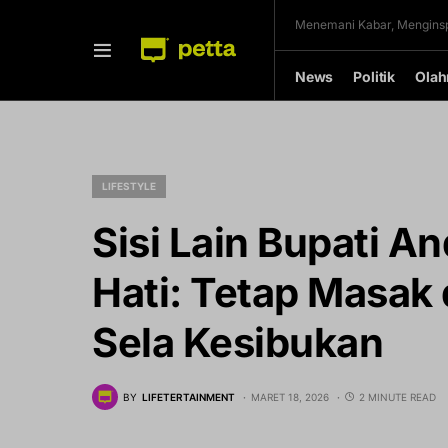
Menemani Kabar, Menginsp
News
Politik
Olah
LIFESTYLE
Sisi Lain Bupati An
Hati: Tetap Masak
Sela Kesibukan
BY
LIFETERTAINMENT
MARET 18, 2026
2 MINUTE READ