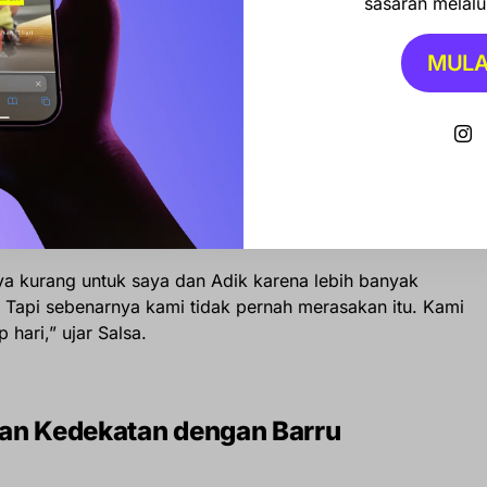
sasaran melalui
arena ini kampungnya Mama, kampung
grandma
(Nenek).
h maju dan masyarakatnya bisa merasakan perubahan,”
MULA
g akrab disapa Salsa menepis anggapan bahwa kesibukan
hatian bagi keluarga. Lulusan kedokteran ini menegaskan
pernah putus meskipun raga sang ibu lebih banyak berada
 kurang untuk saya dan Adik karena lebih banyak
 Tapi sebenarnya kami tidak pernah merasakan itu. Kami
 hari,” ujar Salsa.
dan Kedekatan dengan Barru