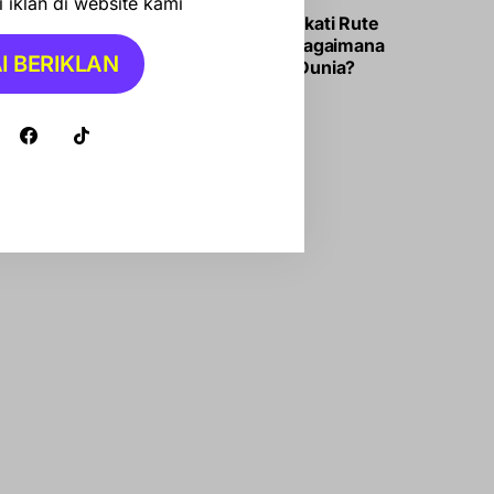
 iklan di website kami
Iran-Oman Sepakati Rute
Selat Hormuz, Bagaimana
I BERIKLAN
Dampaknya ke Dunia?