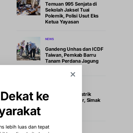
Temuan 995 Senjata di
Sekolah Jaksel Tuai
Polemik, Polisi Usut Eks
Ketua Yayasan
NEWS
Gandeng Unhas dan ICDF
Taiwan, Pemkab Barru
Tanam Perdana Jagung
JJUH
BISNIS
OTOMOTIF
 Dekat ke
Insentif Mobil Listrik
Segera Meluncur, Simak
Bocoran Calon
yarakat
Penerimanya
s lebih luas dan tepat
INTERNASIONAL