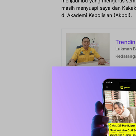
menjadi ibu yang mengurus sem
masih menyuapi saya dan Kakak,
di Akademi Kepolisian (Akpol).
Trendin
Lukman B.
Kedatanga
Komitmen untuk Ka
Alief menceritakan sebuah per
ibu memilih mengabdi di Barru, 
provinsi. Menurut Alief, jawaba