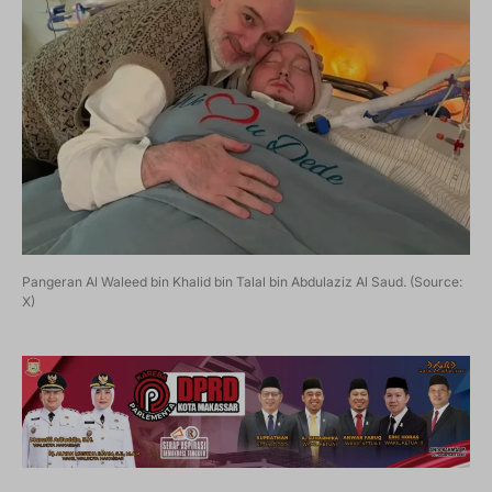
Pangeran Al Waleed bin Khalid bin Talal bin Abdulaziz Al Saud. (Source:
X)