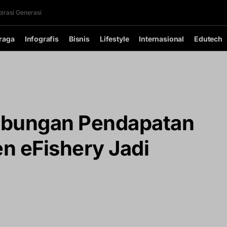
irasi Generasi
raga
Infografis
Bisnis
Lifestyle
Internasional
Edutech
bungan Pendapatan
n eFishery Jadi