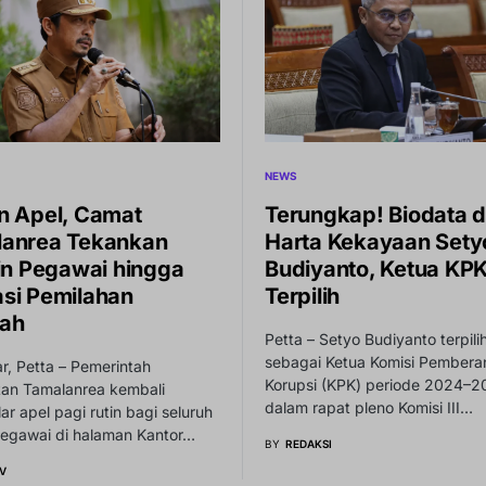
NEWS
n Apel, Camat
Terungkap! Biodata 
anrea Tekankan
Harta Kekayaan Sety
lin Pegawai hingga
Budiyanto, Ketua KP
si Pemilahan
Terpilih
ah
Petta – Setyo Budiyanto terpili
sebagai Ketua Komisi Pembera
, Petta – Pemerintah
Korupsi (KPK) periode 2024–
an Tamalanrea kembali
dalam rapat pleno Komisi III…
r apel pagi rutin bagi seluruh
pegawai di halaman Kantor…
BY
REDAKSI
V