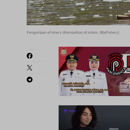
Pengumpan eFishery ditempatkan di kolam. (©eFishery)