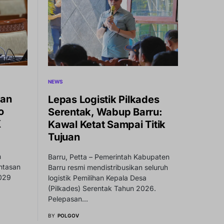
NEWS
dan
Lepas Logistik Pilkades
o
Serentak, Wabup Barru:
K
Kawal Ketat Sampai Titik
Tujuan
h
Barru, Petta – Pemerintah Kabupaten
ntasan
Barru resmi mendistribusikan seluruh
2029
logistik Pemilihan Kepala Desa
(Pilkades) Serentak Tahun 2026.
Pelepasan…
BY
POLGOV