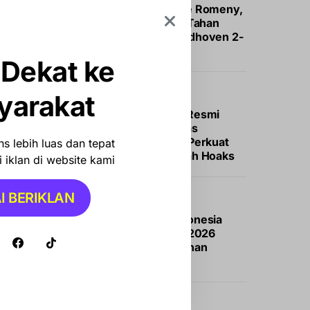
Debut Manis Ole Romeny,
Fortuna Sittard Tahan
Imbang PSV Eindhoven 2-
2
 Dekat ke
NEWS
yarakat
Devo Khaddafi Resmi
Pimpin Perhumas
Makassar, Ajak Perkuat
s lebih luas dan tepat
Kolaborasi Cegah Hoaks
 iklan di website kami
I BERIKLAN
OLAHRAGA
Asa Timnas Indonesia
Juara Piala AFF 2026
Pupus Usai Ditahan
Singapura
NASIONAL
NEWS