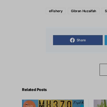
eFishery
Gibran Huzaifah
S
Share
Related Posts