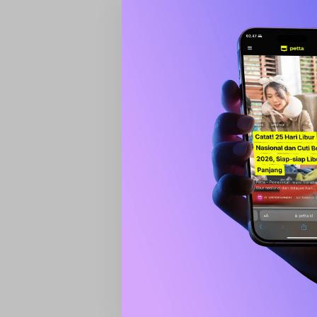
Gram
“Manajemen juga menggelembun
sebelumnya,” tulis laporan terse
Modus ini membuat nama eFisher
sektor perikanan dengan valuasi 
didukung oleh investor ternama
Dewan direksi pun bertindak teg
bersama Chief Product Officer C
Desember 2024. Adhy Wibisono k
Sapi Kurban 908 Kg dari Pr
Barru