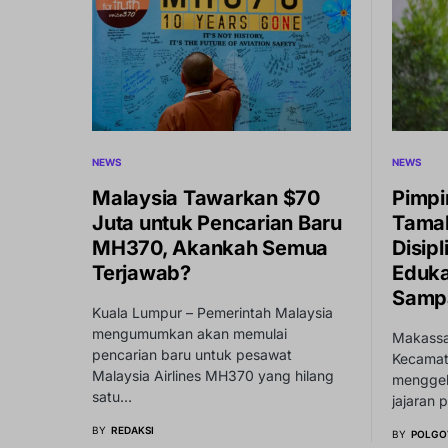
NEWS
NEWS
Malaysia Tawarkan $70
Pimpi
Juta untuk Pencarian Baru
Tamal
MH370, Akankah Semua
Disip
Terjawab?
Eduka
Samp
Kuala Lumpur – Pemerintah Malaysia
mengumumkan akan memulai
Makassar
pencarian baru untuk pesawat
Kecamat
Malaysia Airlines MH370 yang hilang
menggela
satu…
jajaran 
BY
REDAKSI
BY
POLGO