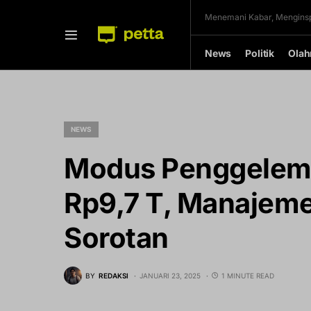
Menemani Kabar, Menginsp
News
Politik
Olah
NEWS
Modus Penggelem
Rp9,7 T, Manajeme
Sorotan
BY
REDAKSI
JANUARI 23, 2025
1 MINUTE READ