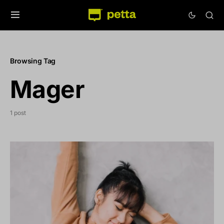
Browsing Tag
Mager
1 post