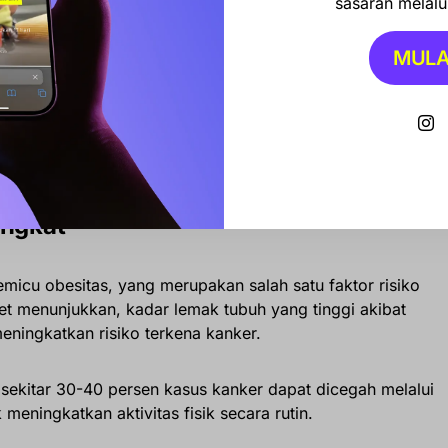
sasaran melalui
MULA
g
MBG: Pemerintah Susun Ulang Sasaran, Daerah Tertinggal
an
ingkat
icu obesitas, yang merupakan salah satu faktor risiko
set menunjukkan, kadar lemak tubuh yang tinggi akibat
meningkatkan risiko terkena kanker.
sekitar 30-40 persen kasus kanker dapat dicegah melalui
eningkatkan aktivitas fisik secara rutin.