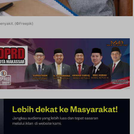
enyakit. (©Freepik)