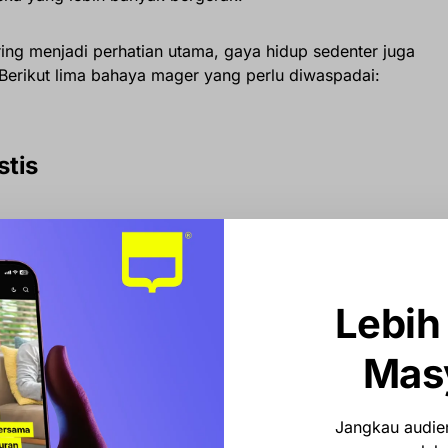
ring menjadi perhatian utama, gaya hidup sedenter juga
Berikut lima bahaya mager yang perlu diwaspadai:
stis
berdampak langsung pada kesehatan mental. Penelitian
k dapat membuat seseorang merasa lesu, kurang
udi pada 2022 menemukan hubungan erat antara waktu
katan risiko kecemasan selama lockdown akibat
Lebih
Mas
lan penelitian juga menunjukkan bahwa kebiasaan seperti
dalam waktu lama dapat memperburuk kondisi mental
uan kecemasan.
Jangkau audien