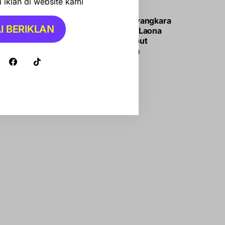
 iklan di website kami
OTOMOTIF
Jadi Lokasi Bhayangkara
I BERIKLAN
Off Road, Lappa Laona
Barru Siap Sambut
Ratusan Peserta