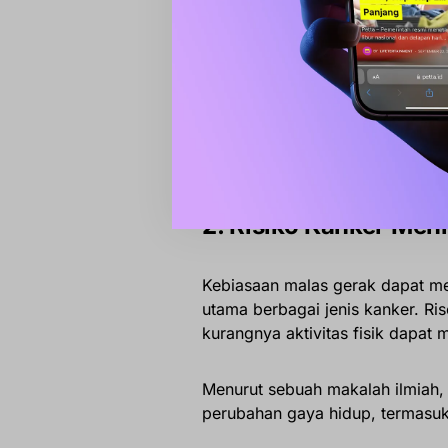
Trendin
Rakortas 
Diutamak
2. Risiko Kanker Men
Kebiasaan malas gerak dapat mem
utama berbagai jenis kanker. Ri
kurangnya aktivitas fisik dapat 
Menurut sebuah makalah ilmiah, 
perubahan gaya hidup, termasuk m