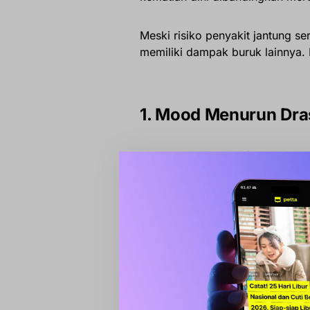
Meski risiko penyakit jantung se
memiliki dampak buruk lainnya. 
1. Mood Menurun Dra
Kurangnya aktivitas fisik bisa 
menunjukkan, terlalu lama dudu
bersemangat, bahkan stres. St
duduk yang lama dengan pening
pandemi Covid-19.
Sebuah meta-analisis dari sembi
menonton TV atau bermain gim 
dan meningkatkan risiko gangg