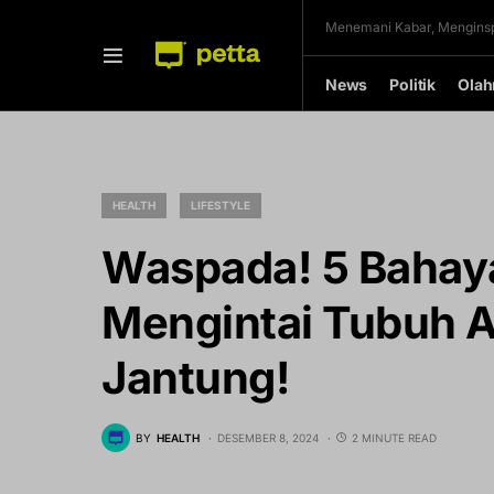
Menemani Kabar, Menginsp
News
Politik
Olah
HEALTH
LIFESTYLE
Waspada! 5 Bahay
Mengintai Tubuh 
Jantung!
BY
HEALTH
DESEMBER 8, 2024
2 MINUTE READ