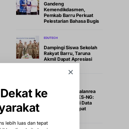
Gandeng
Kemendikdasmen,
Pemkab Barru Perkuat
Pelestarian Bahasa Bugis
EDUTECH
Dampingi Siswa Sekolah
Rakyat Barru, Taruna
Akmil Dapat Apresiasi
Khusus Bupati
NEWS
 Dekat ke
Kecamatan Tamalanrea
Gelar Monev SIKS-NG:
Perketat Validasi Data
yarakat
demi Bansos Tepat
Sasaran
s lebih luas dan tepat