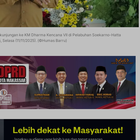
ukan kunjungan ke KM Dharma Kencana VII di Pelabuhan Soekarno-Hatta
 Selasa (11/11/2025). (©Humas Barru)