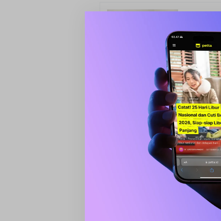
Trendin
Lukman B.
Kedatanga
“Kami berharap pihak PT Dharm
Garongkong. Pelabuhan ini sanga
maupun penumpang antarwilayah
Barru.
Menurut Wabup Abustan, berop
memperpendek jalur pengiriman 
seperti Sidrap, Pinrang, dan En
“Keberadaan kapal ini akan sang
memperkuat peran Pelabuhan Ga