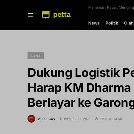
Menemani Kabar, Menginsp
News
Politik
Olah
BISNIS
Dukung Logistik P
Harap KM Dharma 
Berlayar ke Garon
BY
POLGOV
NOVEMBER 12, 2025
1 MINUTE READ