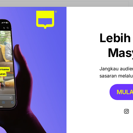
g
 Kady Bocorkan Kesiapan Musda Golkar Sulsel Jelang
n Ketum Bahlil
Lebih
Mas
a Lautan Utama dapat kembali membuka rute ke
t strategis dan potensial untuk mendukung arus logistik
Jangkau audien
, khususnya antara Sulawesi dan Jawa,” ujar Wabup
sasaran melalui
MULA
erasinya KM Dharma Kencana akan mempermudah dan
komoditas pertanian dari Barru dan daerah tetangga
rekang menuju Pulau Jawa.
at membantu kelancaran distribusi hasil pertanian dan
rongkong sebagai simpul logistik kawasan tengah