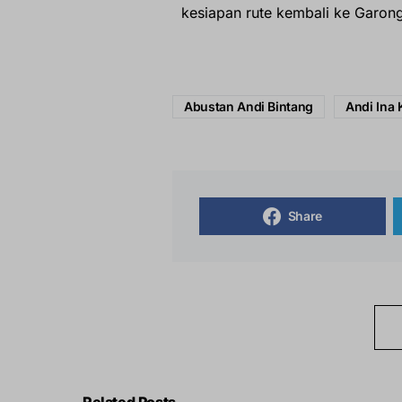
kesiapan rute kembali ke Garon
Abustan Andi Bintang
Andi Ina 
Share