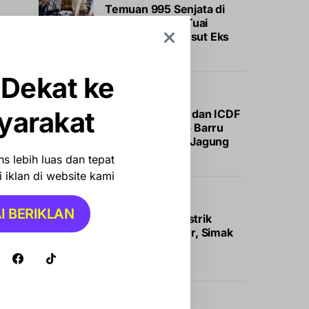
Temuan 995 Senjata di
Sekolah Jaksel Tuai
Polemik, Polisi Usut Eks
Ketua Yayasan
 Dekat ke
NEWS
yarakat
Gandeng Unhas dan ICDF
Taiwan, Pemkab Barru
Tanam Perdana Jagung
JJUH
s lebih luas dan tepat
 iklan di website kami
BISNIS
OTOMOTIF
I BERIKLAN
Insentif Mobil Listrik
Segera Meluncur, Simak
Bocoran Calon
Penerimanya
INTERNASIONAL