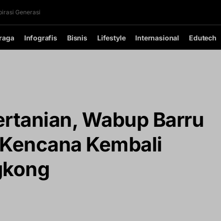
irasi Generasi
raga
Infografis
Bisnis
Lifestyle
Internasional
Edutech
ertanian, Wabup Barru
Kencana Kembali
gkong