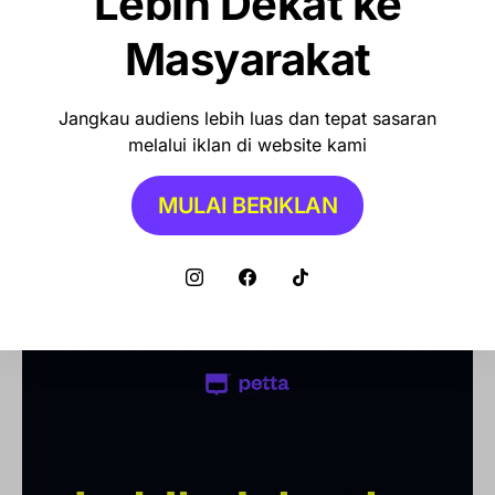
Lebih Dekat ke
1, Ini Syarat dan Cara Klaimnya
Masyarakat
OLAHRAGA
Debut Manis Mitchell Baker, Hattrick
Jangkau audiens lebih luas dan tepat sasaran
Bawa Indonesia Gulung Kamboja 5-1
melalui iklan di website kami
MULAI BERIKLAN
NEWS
Pemkot Makassar Tunda Sanksi
Pemilahan Sampah, Pilih Cara Ini Dulu