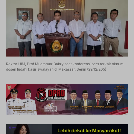
Rektor UIM, Prof Muammar Bakry saat konferensi pers terkait oknum
dosen ludahi kasir swalayan di Makassar, Senin (29/12/205)