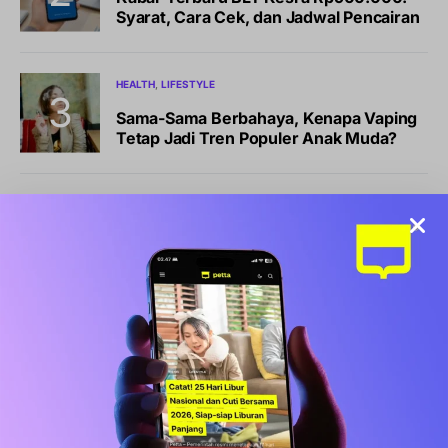
Syarat, Cara Cek, dan Jadwal Pencairan
HEALTH
LIFESTYLE
Sama-Sama Berbahaya, Kenapa Vaping
Tetap Jadi Tren Populer Anak Muda?
BISNIS
LIFESTYLE
Sports Station Gelar Diskon Beli 1 Gratis
1, Ini Syarat dan Cara Klaimnya
OLAHRAGA
Debut Manis Mitchell Baker, Hattrick
Bawa Indonesia Gulung Kamboja 5-1