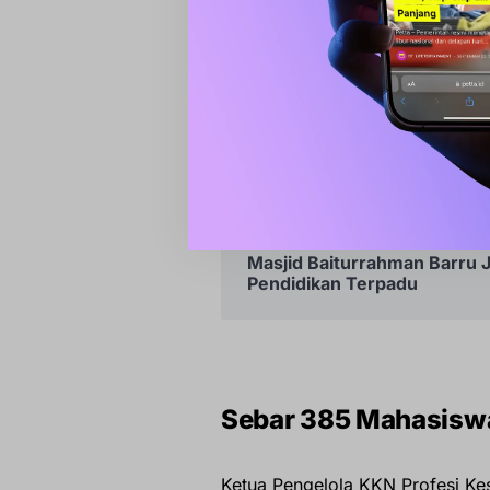
“Kolaborasi lintas sektor ini p
mengubah perilaku hidup sehat 
Bupati Andi Ina Tegaskan 
Menteri LH
Masjid Baiturrahman Barru J
Pendidikan Terpadu
Sebar 385 Mahasisw
Ketua Pengelola KKN Profesi Ke