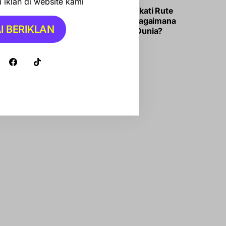
 iklan di website kami
Iran-Oman Sepakati Rute
Selat Hormuz, Bagaimana
I BERIKLAN
Dampaknya ke Dunia?