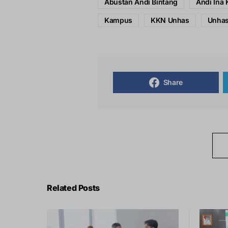
Abustan Andi Bintang
Andi Ina 
Kampus
KKN Unhas
Unha
Share
Related Posts