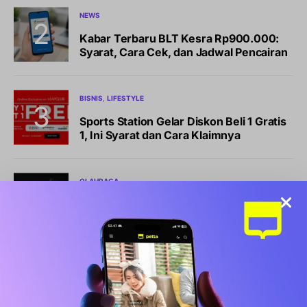
NEWS
Kabar Terbaru BLT Kesra Rp900.000:
Syarat, Cara Cek, dan Jadwal Pencairan
BISNIS
LIFESTYLE
Sports Station Gelar Diskon Beli 1 Gratis
1, Ini Syarat dan Cara Klaimnya
OLAHRAGA
Debut Manis Mitchell Baker, Hattrick
Bawa Indonesia Gulung Kamboja 5-1
NEWS
Pemkot Makassar Tunda Sanksi
Pemilahan Sampah, Pilih Cara Ini Dulu