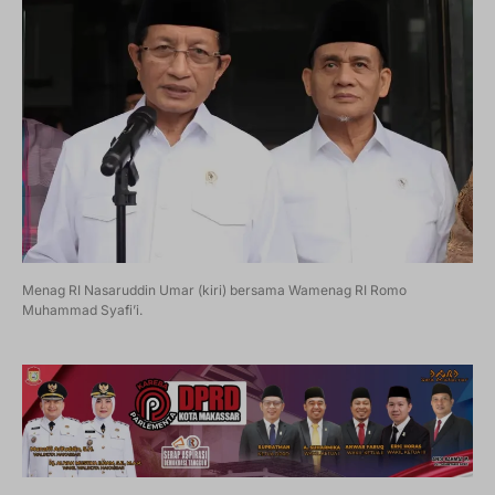
Menag RI Nasaruddin Umar (kiri) bersama Wamenag RI Romo
Muhammad Syafi’i.