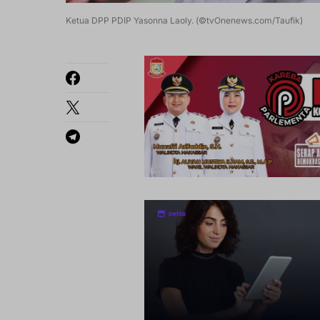
Ketua DPP PDIP Yasonna Laoly. (©tvOnenews.com/Taufik)