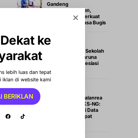
Gandeng
Kemendikdasmen,
Pemkab Barru Perkuat
Pelestarian Bahasa Bugis
 Dekat ke
EDUTECH
Dampingi Siswa Sekolah
yarakat
Rakyat Barru, Taruna
Akmil Dapat Apresiasi
Khusus Bupati
s lebih luas dan tepat
 iklan di website kami
NEWS
I BERIKLAN
Kecamatan Tamalanrea
Gelar Monev SIKS-NG:
Perketat Validasi Data
demi Bansos Tepat
Sasaran