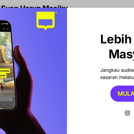
 Suap Harun Masiku
lidikan kasus suap pergantian antarwaktu (PAW) anggota
adi tersangka utama. Harun telah menjadi buronan sejak
Lebih
njadi salah satu yang paling kontroversial di Indonesia.
Mas
belumnya sudah ditetapkan di Gedung Merah Putih KPK,
internal, surat panggilan telah dikirimkan, namun
Jangkau audien
nimbulkan tanda tanya.
sasaran melalui
MULA
n Tanggapan KPK
ap menambah lapisan baru dalam drama kasus Harun
pada dugaan bahwa ini bisa menjadi upaya untuk
t penyelidikan. KPK kini menghadapi tekanan besar