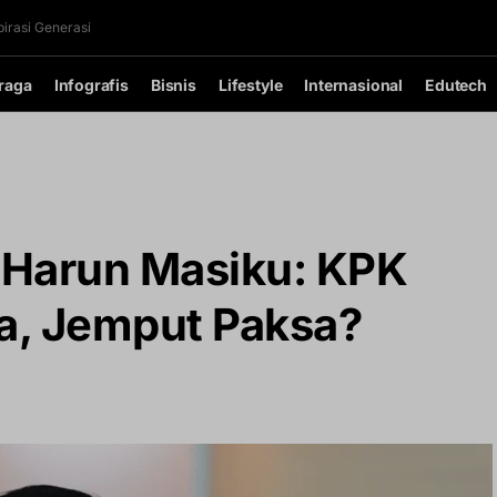
irasi Generasi
raga
Infografis
Bisnis
Lifestyle
Internasional
Edutech
 Harun Masiku: KPK
a, Jemput Paksa?