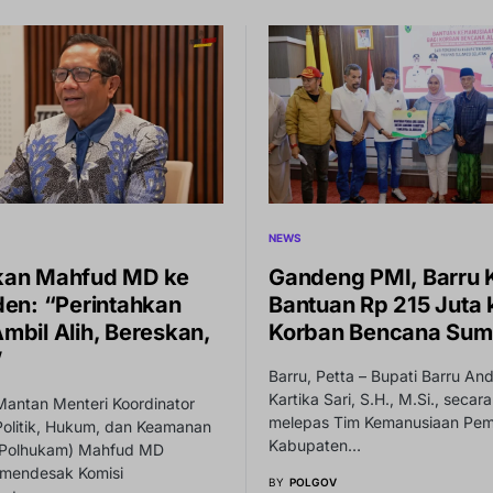
NEWS
kan Mahfud MD ke
Gandeng PMI, Barru 
den: “Perintahkan
Bantuan Rp 215 Juta 
mbil Alih, Bereskan,
Korban Bencana Sum
”
Barru, Petta – Bupati Barru And
Kartika Sari, S.H., M.Si., secar
Mantan Menteri Koordinator
melepas Tim Kemanusiaan Pem
Politik, Hukum, dan Keamanan
Kabupaten…
Polhukam) Mahfud MD
 mendesak Komisi
BY
POLGOV