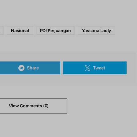
K
Nasional
PDI Perjuangan
Yassona Laoly
Share
Tweet
View Comments (0)