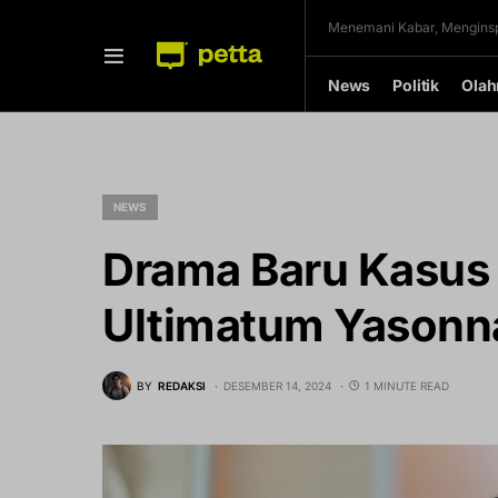
Menemani Kabar, Menginsp
News
Politik
Olah
NEWS
Drama Baru Kasus
Ultimatum Yasonn
BY
REDAKSI
DESEMBER 14, 2024
1 MINUTE READ