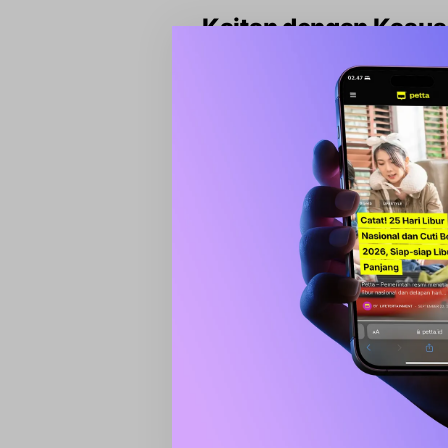
Kaitan dengan Kasus
Panggilan KPK ini terkait penye
DPR, di mana Harun Masiku menj
awal 2020, membuat kasus ini me
Jadwal pemeriksaan Yasonna se
Jakarta Selatan. Menurut sumber 
ketidakhadiran Yasonna kini me
Spekulasi Publik da
Ketidakhadiran Yasonna diangg
Masiku. Kritik publik mengarah 
mengulur waktu atau mempersuli