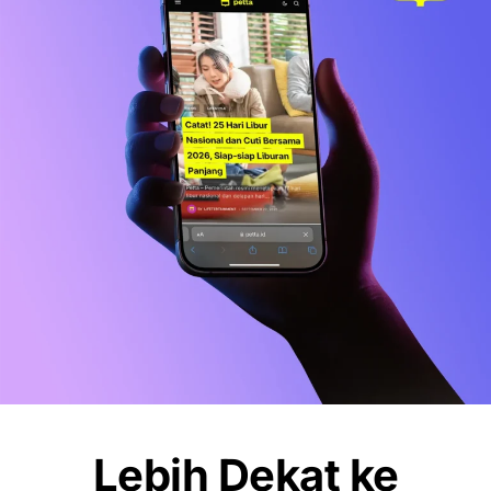
Sports Station Gelar Diskon Beli 1 Gratis
1, Ini Syarat dan Cara Klaimnya
OLAHRAGA
Debut Manis Mitchell Baker, Hattrick
Bawa Indonesia Gulung Kamboja 5-1
NEWS
Pemkot Makassar Tunda Sanksi
Pemilahan Sampah, Pilih Cara Ini Dulu
Lebih Dekat ke