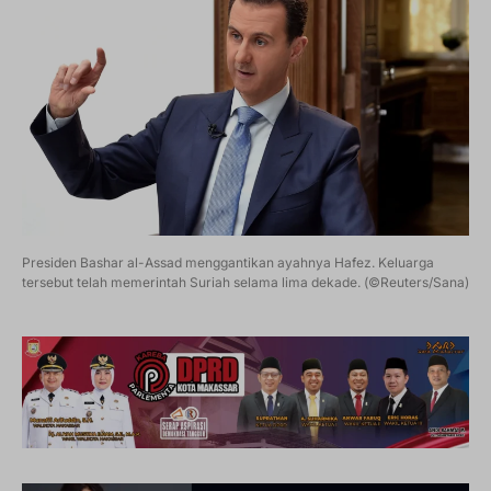
Presiden Bashar al-Assad menggantikan ayahnya Hafez. Keluarga
tersebut telah memerintah Suriah selama lima dekade. (©Reuters/Sana)