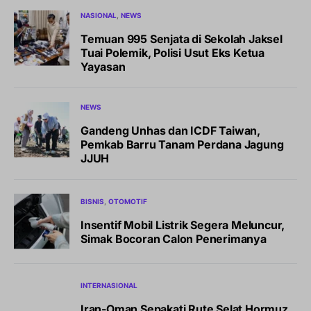
NASIONAL
NEWS
Temuan 995 Senjata di Sekolah Jaksel
Tuai Polemik, Polisi Usut Eks Ketua
Yayasan
NEWS
Gandeng Unhas dan ICDF Taiwan,
Pemkab Barru Tanam Perdana Jagung
JJUH
BISNIS
OTOMOTIF
Insentif Mobil Listrik Segera Meluncur,
Simak Bocoran Calon Penerimanya
INTERNASIONAL
Iran-Oman Sepakati Rute Selat Hormuz,