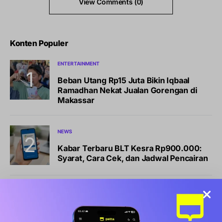
View Comments (0)
Konten Populer
ENTERTAINMENT
Beban Utang Rp15 Juta Bikin Iqbaal
Ramadhan Nekat Jualan Gorengan di
Makassar
NEWS
Kabar Terbaru BLT Kesra Rp900.000:
Syarat, Cara Cek, dan Jadwal Pencairan
BISNIS
LIFESTYLE
Sports Station Gelar Diskon Beli 1 Gratis
1, Ini Syarat dan Cara Klaimnya