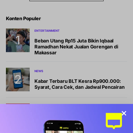
Konten Populer
ENTERTAINMENT
Beban Utang Rp15 Juta Bikin Iqbaal
Ramadhan Nekat Jualan Gorengan di
Makassar
NEWS
Kabar Terbaru BLT Kesra Rp900.000:
Syarat, Cara Cek, dan Jadwal Pencairan
BISNIS
LIFESTYLE
Sports Station Gelar Diskon Beli 1 Gratis
1, Ini Syarat dan Cara Klaimnya