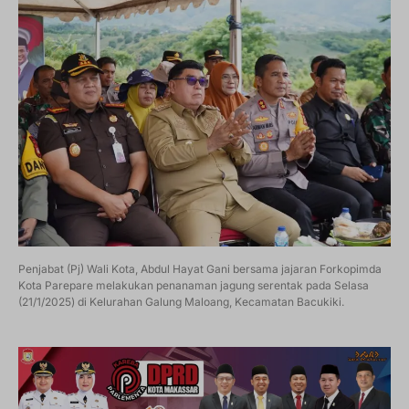
Penjabat (Pj) Wali Kota, Abdul Hayat Gani bersama jajaran Forkopimda
Kota Parepare melakukan penanaman jagung serentak pada Selasa
(21/1/2025) di Kelurahan Galung Maloang, Kecamatan Bacukiki.