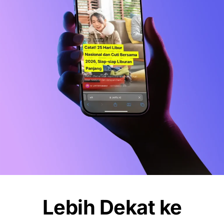
OLAHRAGA
Debut Manis Mitchell Baker, Hattrick
Bawa Indonesia Gulung Kamboja 5-1
NEWS
Pemkot Makassar Tunda Sanksi
Pemilahan Sampah, Pilih Cara Ini Dulu
Lebih Dekat ke