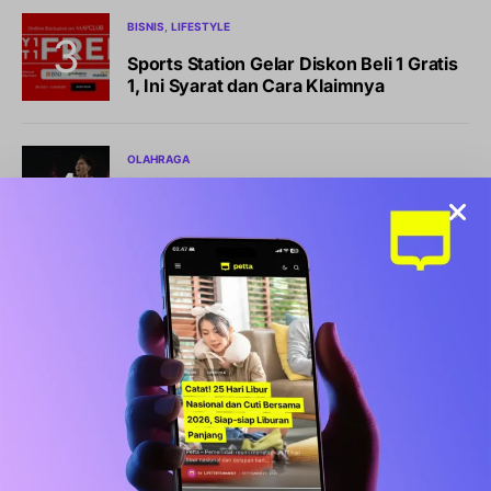
BISNIS
LIFESTYLE
Sports Station Gelar Diskon Beli 1 Gratis
1, Ini Syarat dan Cara Klaimnya
OLAHRAGA
Debut Manis Mitchell Baker, Hattrick
Bawa Indonesia Gulung Kamboja 5-1
NEWS
Pemkot Makassar Tunda Sanksi
Pemilahan Sampah, Pilih Cara Ini Dulu