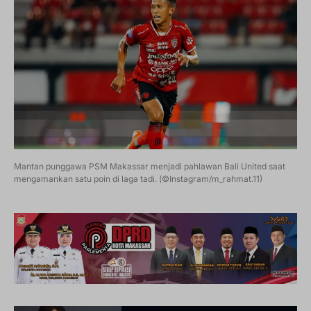
Mantan punggawa PSM Makassar menjadi pahlawan Bali United saat
mengamankan satu poin di laga tadi. (©Instagram/m_rahmat.11)