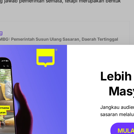
ng jawab pemerintah semata, tetapi merupakan bentuk
g
MBG: Pemerintah Susun Ulang Sasaran, Daerah Tertinggal
an
Lebih
an yang penuh berkah. Tentunya kegiatan ini juga
 dalam menyambut bulan mulia ini,” kata Husni dalam
Mas
n masyarakat untuk menjadikan kegiatan ini bukan hanya
Jangkau audien
an sehari-hari.
sasaran melalui
ihan ini sebagai gerakan bersama yang berkelanjutan,
MULA