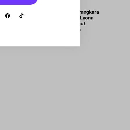
OTOMOTIF
Jadi Lokasi Bhayangkara
Off Road, Lappa Laona
Barru Siap Sambut
Ratusan Peserta