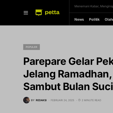
Menemani Kabar, Menginsp
News
Politik
Olah
POPULER
Parepare Gelar Pek
Jelang Ramadhan,
Sambut Bulan Suc
BY
REDAKSI
FEBRUARI 24, 2025
2 MINUTE READ