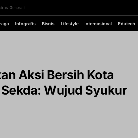
irasi Generasi
raga
Infografis
Bisnis
Lifestyle
Internasional
Edutech
an Aksi Bersih Kota
 Sekda: Wujud Syukur
i