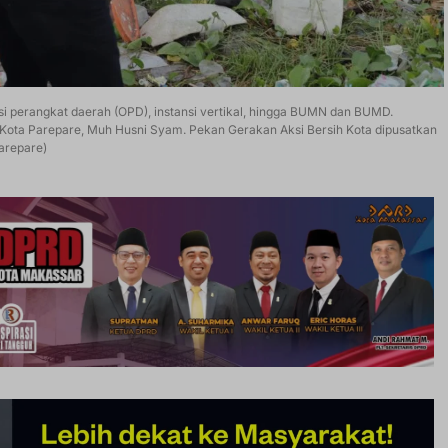
sasi perangkat daerah (OPD), instansi vertikal, hingga BUMN dan BUMD.
) Kota Parepare, Muh Husni Syam. Pekan Gerakan Aksi Bersih Kota dipusatkan
arepare)