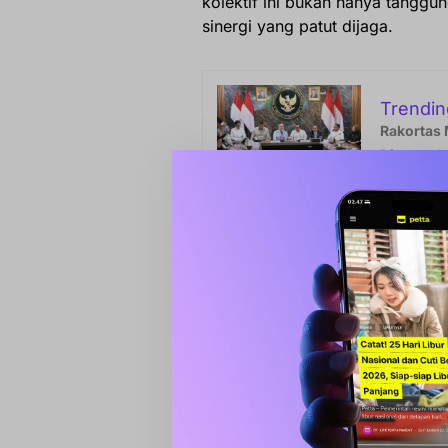
kolektif ini bukan hanya tanggu
sinergi yang patut dijaga.
Trendin
Rakortas 
Diutamak
“Bulan suci Ramadhan adalah bul
sebagai bentuk rasa syukur kita
sambutannya.
Ia juga mengajak seluruh eleme
momentum sesaat, tetapi kebiasa
“Mari kita jadikan pekan kebers