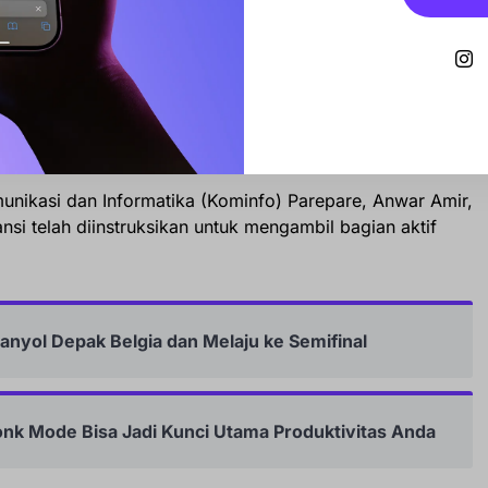
ci Ramadhan, tetapi menjadi bagian dari gaya hidup
njut dari arahan Wali Kota Parepare, Tasming Hamid,
gkungan dilakukan lebih awal sebagai bentuk
nyambut bulan puasa.
unikasi dan Informatika (Kominfo) Parepare, Anwar Amir,
si telah diinstruksikan untuk mengambil bagian aktif
panyol Depak Belgia dan Melaju ke Semifinal
onk Mode Bisa Jadi Kunci Utama Produktivitas Anda