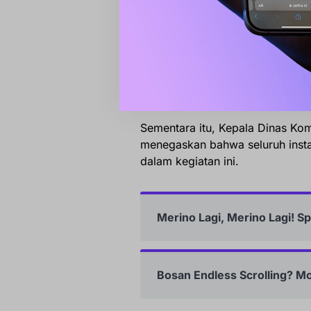
tidak hanya menyambut bulan su
kita,” tambahnya.
Gerakan ini merupakan tindak la
yang meminta agar penataan lin
penghormatan dan kesiapan me
Sementara itu, Kepala Dinas Kom
menegaskan bahwa seluruh instan
dalam kegiatan ini.
Merino Lagi, Merino Lagi! S
Bosan Endless Scrolling? M