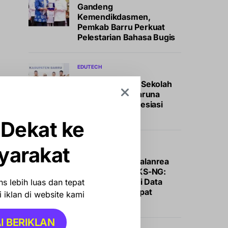
Gandeng
Kemendikdasmen,
Pemkab Barru Perkuat
Pelestarian Bahasa Bugis
EDUTECH
Dampingi Siswa Sekolah
Rakyat Barru, Taruna
Akmil Dapat Apresiasi
Khusus Bupati
 Dekat ke
NEWS
yarakat
Kecamatan Tamalanrea
Gelar Monev SIKS-NG:
Perketat Validasi Data
s lebih luas dan tepat
demi Bansos Tepat
 iklan di website kami
Sasaran
I BERIKLAN