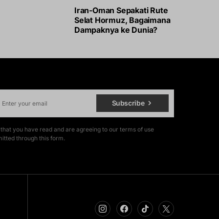
Iran-Oman Sepakati Rute
Selat Hormuz, Bagaimana
Dampaknya ke Dunia?
Subscribe
 that you have read and are agreeing to our terms of use
itted through this form.