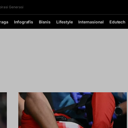
irasi Generasi
raga
Infografis
Bisnis
Lifestyle
Internasional
Edutech