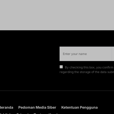
By checking this box, you confirm
regarding the storage of the data subm
Beranda
Pedoman Media Siber
Ketentuan Pengguna