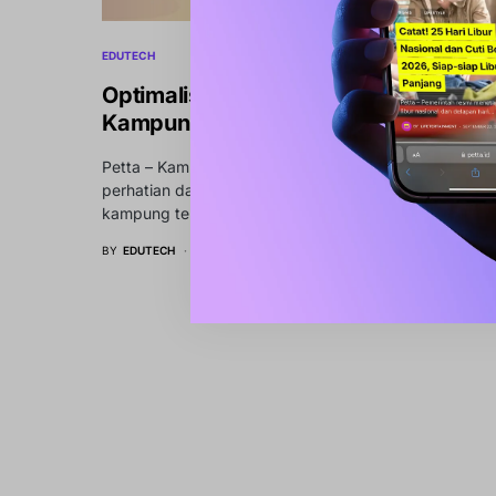
EDUTECH
Optimalisasi Pengelolaan Dana Desa 
Kampung Wasur, Merauke
Petta – Kampung Wasur di Distrik Merauke menjadi p
perhatian dalam upaya peningkatan kapasitas aparat
kampung terkait pengelolaan…
BY
EDUTECH
JULI 20, 2024