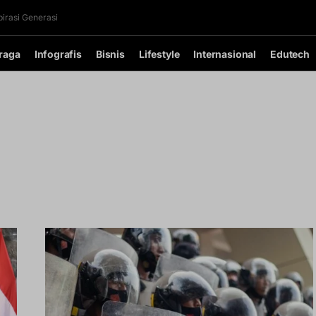
irasi Generasi
raga
Infografis
Bisnis
Lifestyle
Internasional
Edutech