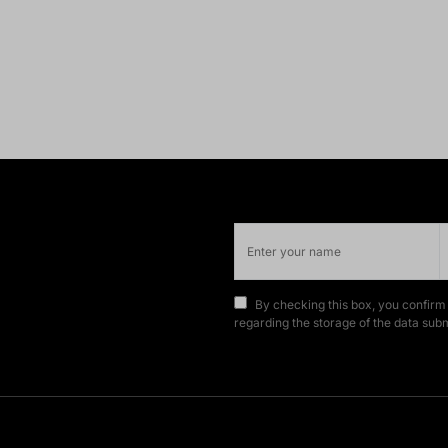
By checking this box, you confirm
regarding the storage of the data subm