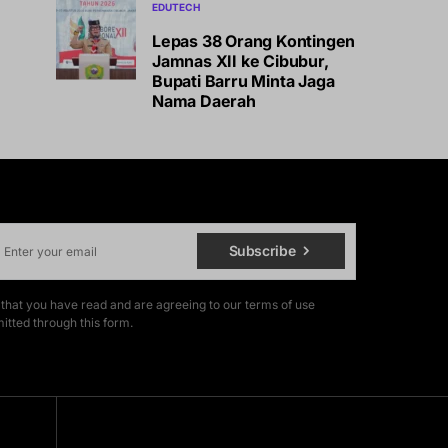
EDUTECH
Lepas 38 Orang Kontingen
Jamnas XII ke Cibubur,
Bupati Barru Minta Jaga
Nama Daerah
Subscribe
 that you have read and are agreeing to our terms of use
itted through this form.