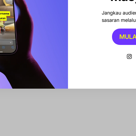
Jangkau audien
sasaran melalui
di
MULA
usat
ur