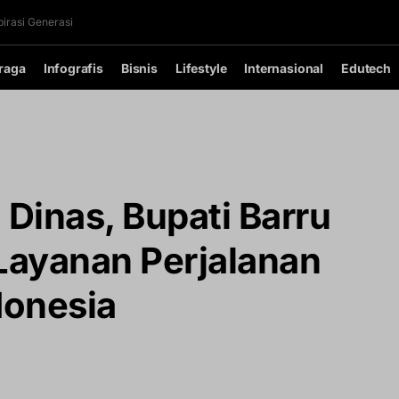
irasi Generasi
raga
Infografis
Bisnis
Lifestyle
Internasional
Edutech
 Dinas, Bupati Barru
 Layanan Perjalanan
donesia