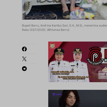
Bupati Barru, Andi Ina Kartika Sari, S.H., M.Si., menerima aud
Rabu (23/7/2025). (©Humas Barru)