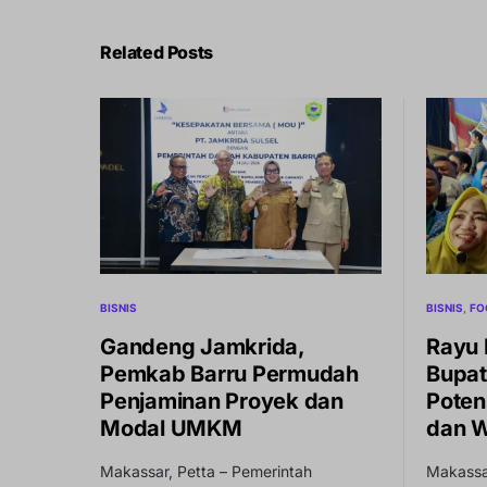
Related Posts
BISNIS
BISNIS
FO
Gandeng Jamkrida,
Rayu 
Pemkab Barru Permudah
Bupat
Penjaminan Proyek dan
Potens
Modal UMKM
dan W
Makassar, Petta – Pemerintah
Makassar