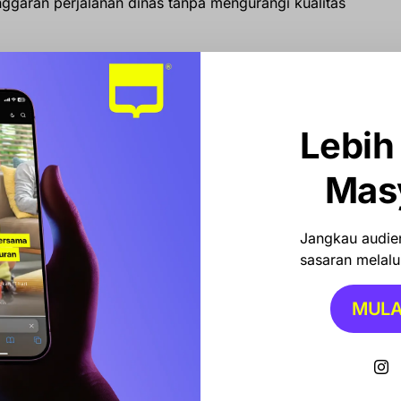
ggaran perjalanan dinas tanpa mengurangi kualitas
g
 Kady Bocorkan Kesiapan Musda Golkar Sulsel Jelang
Lebih
n Ketum Bahlil
Mas
warkan layanan khusus perjalanan umrah dengan
Jangkau audien
itas terbaik, yang diharapkan dapat memberikan
sasaran melalui
rru yang akan menunaikan ibadah ke Tanah Suci.
MULA
ari, menyampaikan apresiasi atas inisiatif dan komitmen
ung kelancaran mobilitas pemerintahan maupun