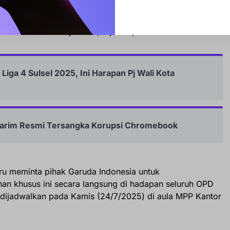
rja sama ini. Pemerintah daerah tentu sangat terbantu
 yang efisien dan terjangkau. Demikian pula layanan
dah diakses masyarakat,” ujar Bupati Barru.
 Liga 4 Sulsel 2025, Ini Harapan Pj Wali Kota
arim Resmi Tersangka Korupsi Chromebook
arru meminta pihak Garuda Indonesia untuk
nan khusus ini secara langsung di hadapan seluruh OPD
 dijadwalkan pada Kamis (24/7/2025) di aula MPP Kantor