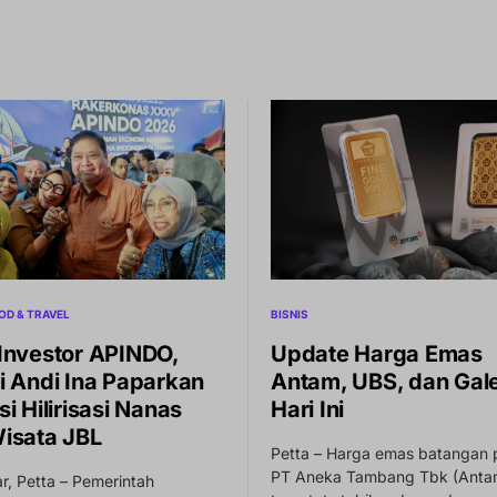
OD & TRAVEL
BISNIS
Investor APINDO,
Update Harga Emas
i Andi Ina Paparkan
Antam, UBS, dan Gale
i Hilirisasi Nanas
Hari Ini
isata JBL
Petta – Harga emas batangan 
PT Aneka Tambang Tbk (Anta
, Petta – Pemerintah