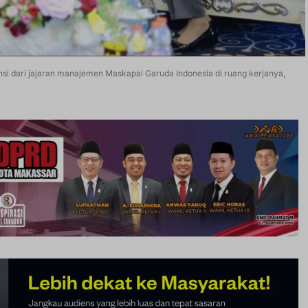
iensi dari jajaran manajemen Maskapai Garuda Indonesia di ruang kerjanya,