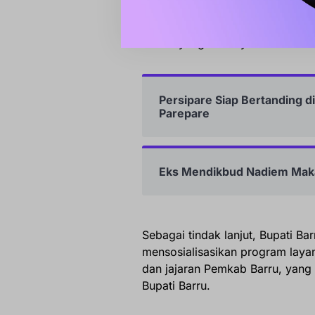
“Kami menyambut baik rencana ke
dengan layanan perjalanan dinas
umrah yang tentunya semakin mu
Persipare Siap Bertanding di
Parepare
Eks Mendikbud Nadiem Mak
Sebagai tindak lanjut, Bupati B
mensosialisasikan program laya
dan jajaran Pemkab Barru, yang
Bupati Barru.