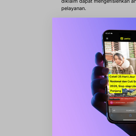
diklaim dapat mengefisienkan an
pelayanan.
Trendin
Lukman B.
Kedatanga
Selain itu, maskapai juga mena
penerbangan langsung dan fasil
kenyamanan bagi masyarakat Ba
Bupati Barru, Andi Ina Kartika S
Garuda Indonesia dalam menduk
masyarakat.