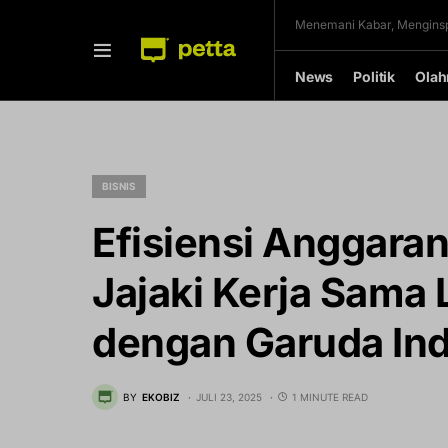
Menemani Kabar, Menginsp
News
Politik
Olah
BISNIS
Efisiensi Anggaran
Jajaki Kerja Sama
dengan Garuda In
BY
EKOBIZ
JULI 23, 2025
1 MINUTE READ