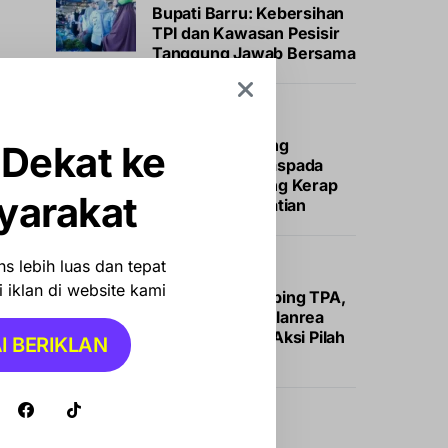
Bupati Barru: Kebersihan
TPI dan Kawasan Pesisir
Tanggung Jawab Bersama
HEALTH
Siklus Haid Sering
 Dekat ke
Berantakan? Waspada
Gejala PCOS yang Kerap
yarakat
Luput dari Perhatian
s lebih luas dan tepat
NEWS
 iklan di website kami
Stop Open Dumping TPA,
Kelurahan Tamalanrea
Indah Galakkan Aksi Pilah
I BERIKLAN
Sampah
NASIONAL
NEWS