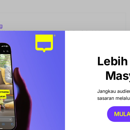
g
 Kady Bocorkan Kesiapan Musda Golkar Sulsel Jelang
n Ketum Bahlil
Lebih
 pemerintah daerah memahami betul kesulitan yang
Mas
menyebut Bupati Barru Andi Ina Kartika Sari telah memberi
ditindaklanjuti.
Jangkau audien
 bersama Pak Sekda segera bersurat resmi ke Pertamina
sasaran melalui
ta agar kuota solar di SPBU bisa disesuaikan dengan
namun tetap memperhatikan kepentingan pengguna umum,
MULA
aan angkutan umum,” kata Abustan.