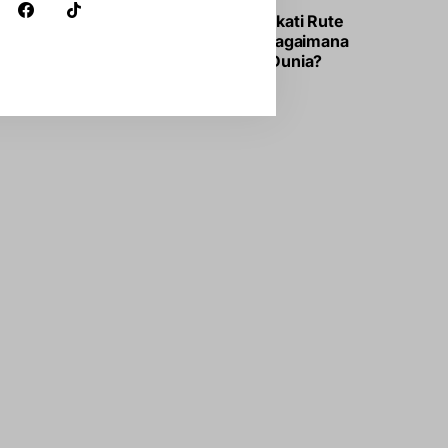
Iran-Oman Sepakati Rute
Selat Hormuz, Bagaimana
Dampaknya ke Dunia?