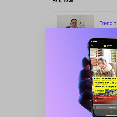
yang hadir.
Trendin
Lukman B.
Kedatanga
Wakil Bupati Barru menegaskan,
dialami masyarakat nelayan. Ia 
arahan agar persoalan ini segera 
“Atas perintah Ibu Bupati, kami
dan BPH Migas. Kami akan memin
kebutuhan riil nelayan Barru, 
termasuk mobil truk dan kendar