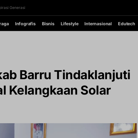
irasi Generasi
raga
Infografis
Bisnis
Lifestyle
Internasional
Edutech
ab Barru Tindaklanjuti
l Kelangkaan Solar