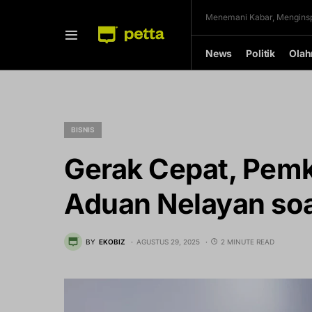
Menemani Kabar, Menginsp
News
Politik
Olah
BISNIS
Gerak Cepat, Pemk
Aduan Nelayan soa
BY
EKOBIZ
AGUSTUS 29, 2025
2 MINUTE READ