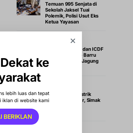
Temuan 995 Senjata di
Sekolah Jaksel Tuai
Polemik, Polisi Usut Eks
Ketua Yayasan
NEWS
Gandeng Unhas dan ICDF
Taiwan, Pemkab Barru
 Dekat ke
Tanam Perdana Jagung
JJUH
yarakat
BISNIS
OTOMOTIF
s lebih luas dan tepat
Insentif Mobil Listrik
Segera Meluncur, Simak
 iklan di website kami
Bocoran Calon
Penerimanya
I BERIKLAN
INTERNASIONAL