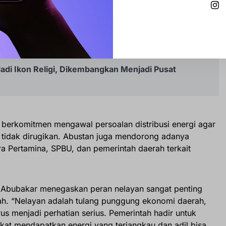
Barru Siap Dukung Program Pengolahan Sampah
adi Ikon Religi, Dikembangkan Menjadi Pusat
berkomitmen mengawal persoalan distribusi energi agar
 tidak dirugikan. Abustan juga mendorong adanya
ra Pertamina, SPBU, dan pemerintah daerah terkait
 Abubakar menegaskan peran nelayan sangat penting
. “Nelayan adalah tulang punggung ekonomi daerah,
us menjadi perhatian serius. Pemerintah hadir untuk
t mendapatkan energi yang terjangkau dan adil bisa