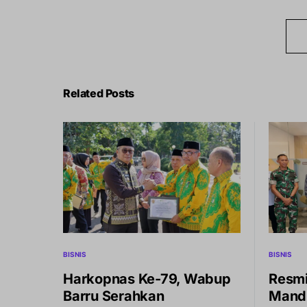
Related Posts
BISNIS
BISNIS
Harkopnas Ke-79, Wabup
Resm
Barru Serahkan
Mandi