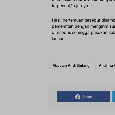
terpenuhi,” ujarnya.
Hasil pertemuan tersebut disam
pemerintah dengan mengirim sur
direspons sehingga pasokan sola
lancar.
Abustan Andi Bintang
Andi Ina 
Share