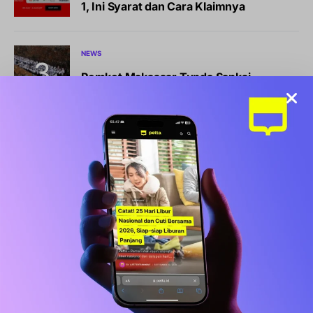
1, Ini Syarat dan Cara Klaimnya
NEWS
Pemkot Makassar Tunda Sanksi
Pemilahan Sampah, Pilih Cara Ini Dulu
ENTERTAINMENT
Resmi Tayang Hari Ini! ‘Spider-Man:
Brand New Day’ Bawa Era Baru Peter
Parker
BISNIS
NASIONAL
OJK Cabut Izin 10 Bank Sepanjang 2026,
Ini Daftar Lengkapnya