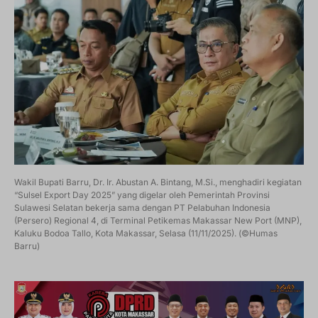
Wakil Bupati Barru, Dr. Ir. Abustan A. Bintang, M.Si., menghadiri kegiatan
“Sulsel Export Day 2025” yang digelar oleh Pemerintah Provinsi
Sulawesi Selatan bekerja sama dengan PT Pelabuhan Indonesia
(Persero) Regional 4, di Terminal Petikemas Makassar New Port (MNP),
Kaluku Bodoa Tallo, Kota Makassar, Selasa (11/11/2025). (©Humas
Barru)