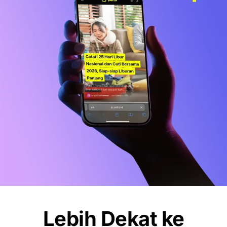
1, Ini Syarat dan Cara Klaimnya
OLAHRAGA
Debut Manis Mitchell Baker, Hattrick
Bawa Indonesia Gulung Kamboja 5-1
NEWS
Pemkot Makassar Tunda Sanksi
Pemilahan Sampah, Pilih Cara Ini Dulu
Lebih Dekat ke