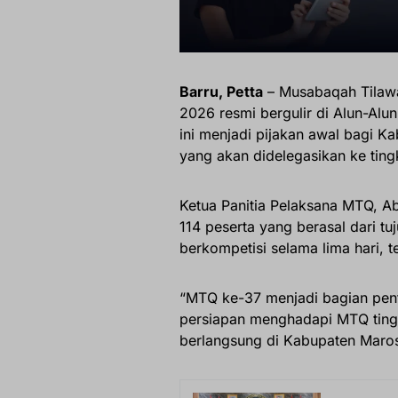
Barru, Petta
– Musabaqah Tilawa
2026 resmi bergulir di Alun-Alu
ini menjadi pijakan awal bagi K
yang akan didelegasikan ke tingk
Ketua Panitia Pelaksana MTQ, Ab
114 peserta yang berasal dari t
berkompetisi selama lima hari, t
“MTQ ke-37 menjadi bagian pent
persiapan menghadapi MTQ tingk
berlangsung di Kabupaten Maros