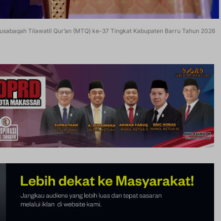
 Musabaqah Tilawatil Qur’an (MTQ) ke-37 Tingkat Kabupaten Barru Tahun 2026