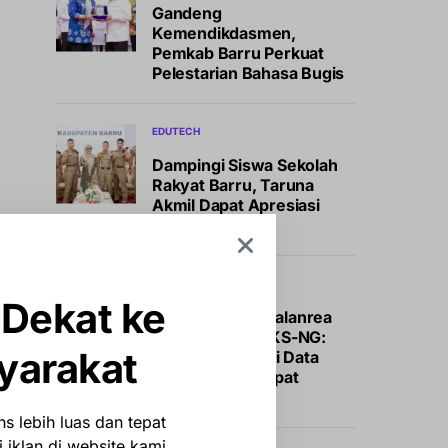
Gandeng
Kemendikdasmen,
Pemkab Barru Perkuat
Pelestarian Bahasa Bugis
EDUTECH
Dampingi Siswa Sekolah
Rakyat Barru, Taruna
Akmil Dapat Apresiasi
Khusus Bupati
NEWS
 Dekat ke
Kecamatan Tamalanrea
Gelar Monev SIKS-NG:
yarakat
Perketat Validasi Data
demi Bansos Tepat
Sasaran
s lebih luas dan tepat
 iklan di website kami