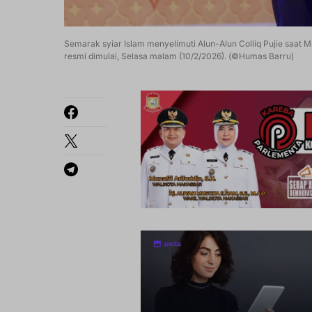
Semarak syiar Islam menyelimuti Alun-Alun Colliq Pujie saat
resmi dimulai, Selasa malam (10/2/2026). (©Humas Barru)