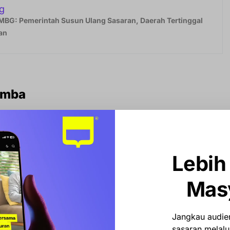
g
MBG: Pemerintah Susun Ulang Sasaran, Daerah Tertinggal
an
omba
petisi, panitia telah menyiapkan sejumlah lokasi
elain Alun-Alun Colliq Pujie sebagai pusat kegiatan,
akan adalah Aula Pettu Adae di Lantai 6 Gedung Mal
Lebih
a Al-Furqan Kantor Bupati Barru, serta Ruang Data
Mas
a yang diusung tahun ini, yakni “Membumikan Al-
 Berkelanjutan, dan Sejahtera Lebih Cepat”, bukan sekadar
Jangkau audien
sasaran melalui