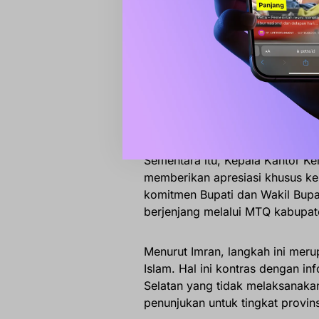
“Kegiatan ini diharapkan tidak h
pembinaan karakter agar nilai-ni
Komitmen Syiar di Su
Sementara itu, Kepala Kantor K
memberikan apresiasi khusus ke
komitmen Bupati dan Wakil Bupa
berjenjang melalui MTQ kabupat
Menurut Imran, langkah ini mer
Islam. Hal ini kontras dengan i
Selatan yang tidak melaksanak
penunjukan untuk tingkat provins