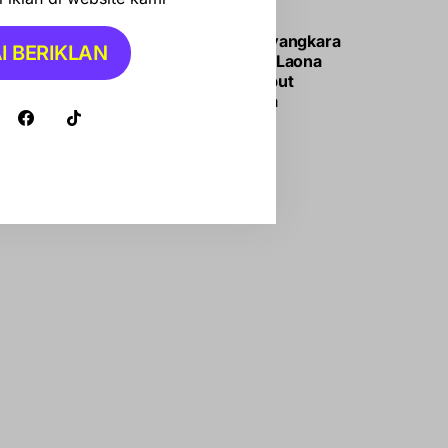
OTOMOTIF
Jadi Lokasi Bhayangkara
I BERIKLAN
Off Road, Lappa Laona
Barru Siap Sambut
Ratusan Peserta