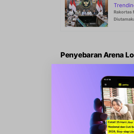
Trendin
Rakortas 
Diutamak
Penyebaran Arena L
Untuk mendukung kelancaran kom
strategis sebagai arena lomba. S
beberapa lokasi lain yang digun
Pelayanan Publik (MPP), Mushall
Sekretariat Daerah.
Abubakar menekankan bahwa tem
Qur’an untuk Barru Berkeadilan,
slogan.