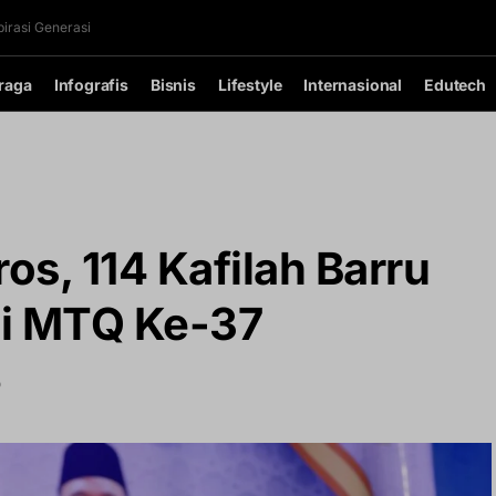
irasi Generasi
raga
Infografis
Bisnis
Lifestyle
Internasional
Edutech
os, 114 Kafilah Barru
di MTQ Ke-37
D