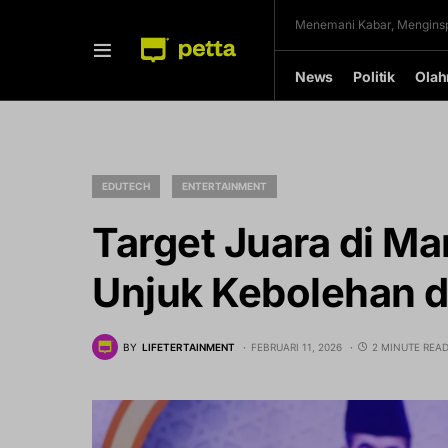
Menemani Kabar, Menginsp
News
Politik
Olah
EDUTECH
ENTERTAINMENT
Target Juara di Mar
Unjuk Kebolehan 
BY
LIFETERTAINMENT
FEBRUARI 11, 2026
2 MINUTE REA