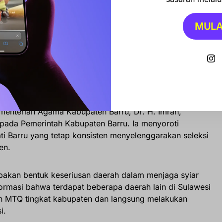
anya menjadi ajang kompetisi, tetapi juga ruang
MULA
lai Al-Qur’an hadir dalam kehidupan sehari-hari,” tuturnya.
lawesi Selatan
ementerian Agama Kabupaten Barru, Dr. H. Imran,
pada Pemerintah Kabupaten Barru. Ia menyoroti
ti Barru yang tetap konsisten menyelenggarakan seleksi
en.
upakan bentuk keseriusan daerah dalam menjaga syiar
nformasi bahwa terdapat beberapa daerah lain di Sulawesi
an MTQ tingkat kabupaten dan langsung melakukan
i.