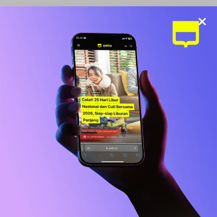
NEWS
Kabar Terbaru BLT Kesra Rp900.000:
Syarat, Cara Cek, dan Jadwal Pencairan
BISNIS
LIFESTYLE
Sports Station Gelar Diskon Beli 1 Gratis
1, Ini Syarat dan Cara Klaimnya
OLAHRAGA
Debut Manis Mitchell Baker, Hattrick
Bawa Indonesia Gulung Kamboja 5-1
NEWS