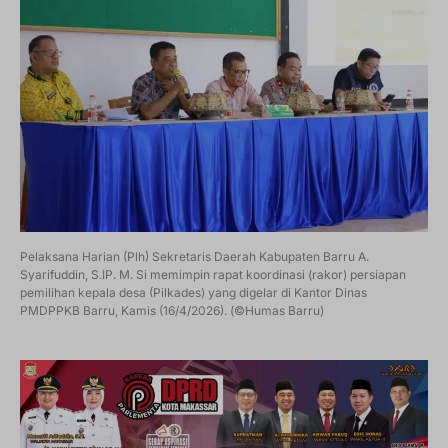
Pelaksana Harian (Plh) Sekretaris Daerah Kabupaten Barru A.
Syarifuddin, S.IP. M. Si memimpin rapat koordinasi (rakor) persiapan
pemilihan kepala desa (Pilkades) yang digelar di Kantor Dinas
PMDPPKB Barru, Kamis (16/4/2026). (©Humas Barru)