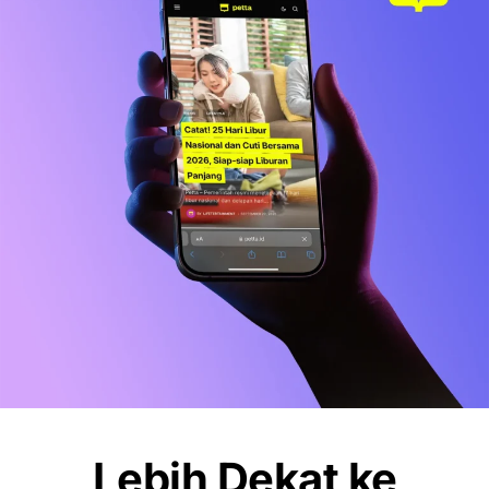
OLAHRAGA
Debut Manis Mitchell Baker, Hattrick
Bawa Indonesia Gulung Kamboja 5-1
NEWS
Pemkot Makassar Tunda Sanksi
Pemilahan Sampah, Pilih Cara Ini Dulu
Lebih Dekat ke