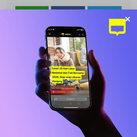
Share
Share
Share
Tweet
View Comments (0)
Konten Populer
ENTERTAINMENT
Beban Utang Rp15 Juta Bikin Iqbaal
Ramadhan Nekat Jualan Gorengan di
Makassar