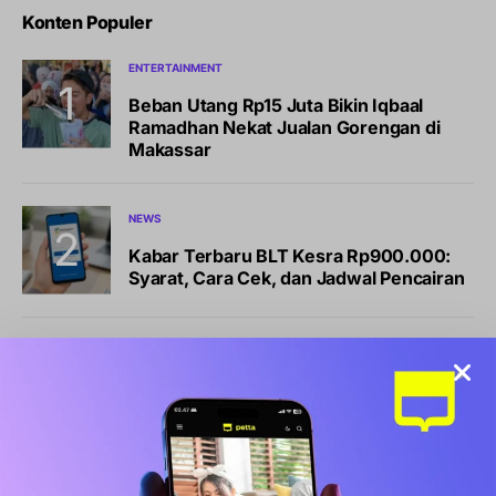
Konten Populer
ENTERTAINMENT
Beban Utang Rp15 Juta Bikin Iqbaal
Ramadhan Nekat Jualan Gorengan di
Makassar
NEWS
Kabar Terbaru BLT Kesra Rp900.000:
Syarat, Cara Cek, dan Jadwal Pencairan
BISNIS
LIFESTYLE
Sports Station Gelar Diskon Beli 1 Gratis
1, Ini Syarat dan Cara Klaimnya
OLAHRAGA