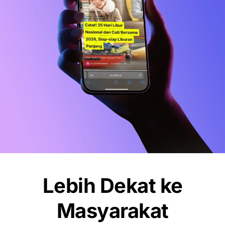
Debut Manis Mitchell Baker, Hattrick
Bawa Indonesia Gulung Kamboja 5-1
NEWS
Pemkot Makassar Tunda Sanksi
Pemilahan Sampah, Pilih Cara Ini Dulu
Lebih Dekat ke
Masyarakat