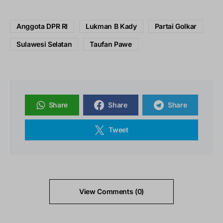
Anggota DPR RI
Lukman B Kady
Partai Golkar
Sulawesi Selatan
Taufan Pawe
Share
Share
Share
Tweet
View Comments (0)