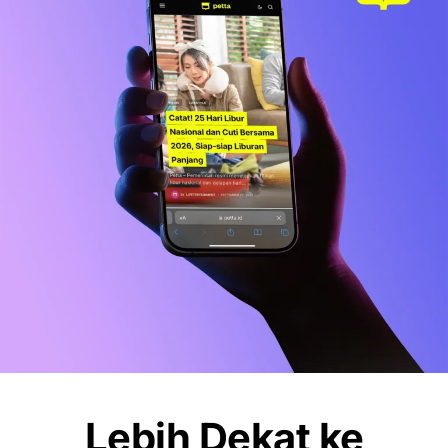
BISNIS
LIFESTYLE
Sports Station Gelar Diskon Beli 1 Gratis
1, Ini Syarat dan Cara Klaimnya
OLAHRAGA
Debut Manis Mitchell Baker, Hattrick
Bawa Indonesia Gulung Kamboja 5-1
NEWS
Pemkot Makassar Tunda Sanksi
Pemilahan Sampah, Pilih Cara Ini Dulu
Lebih Dekat ke