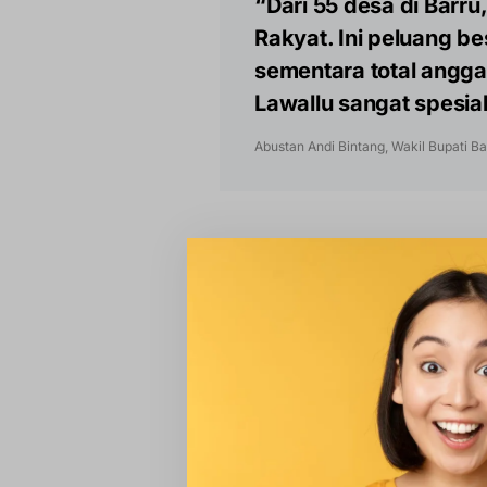
“Dari 55 desa di Barru,
Rakyat. Ini peluang be
sementara total anggar
Lawallu sangat spesial
Abustan Andi Bintang, Wakil Bupati Ba
Warga Diminta Siapk
Wakil Bupati menekankan bahwa
school
) untuk jenjang SD, SMP,
besar. Ia mendorong pemerintah
menjadi pemasok kebutuhan logi
Abustan tidak ingin kebutuhan pa