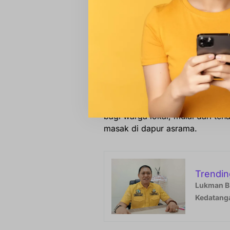
berharap perputaran uang tetap
potensi lokal.
“Jangan sampai nanti telurnya d
itu, mulai dari ayam, sayuran, 
masyarakat di sini,” tegasnya.
Selain sektor pangan, kehadiran
bagi warga lokal, mulai dari te
masak di dapur asrama.
Trendin
Lukman B.
Kedatanga