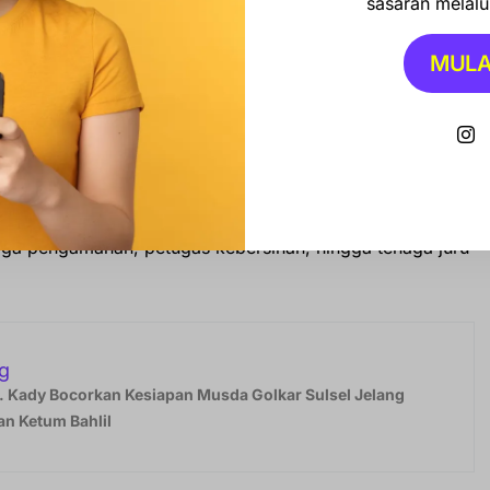
sasaran melalui
 berada di lingkup Desa Lawallu melalui pemberdayaan
MULA
ibeli dari daerah lain. Warga Lawallu harus menyiapkan
hingga ikan, supaya ada pendapatan langsung bagi
 sekolah ini diproyeksikan membuka lapangan kerja baru
naga pengamanan, petugas kebersihan, hingga tenaga juru
g
 Kady Bocorkan Kesiapan Musda Golkar Sulsel Jelang
n Ketum Bahlil