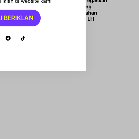
Bupati Andi Ina Tegaskan
 iklan di website kami
Barru Siap Dukung
Program Pengolahan
I BERIKLAN
Sampah Menteri LH