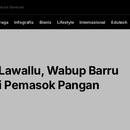
irasi Generasi
raga
Infografis
Bisnis
Lifestyle
Internasional
Edutech
 Lawallu, Wabup Barru
i Pemasok Pangan