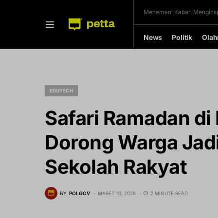
Menemani Kabar, Menginsp
News
Politik
Olah
EDUTECH
Safari Ramadan di
Dorong Warga Jad
Sekolah Rakyat
BY
POLGOV
MARET 10, 2026
2 MINUTE READ