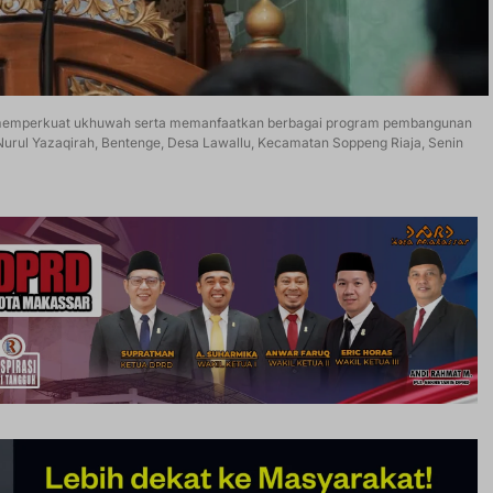
t memperkuat ukhuwah serta memanfaatkan berbagai program pembangunan
urul Yazaqirah, Bentenge, Desa Lawallu, Kecamatan Soppeng Riaja, Senin