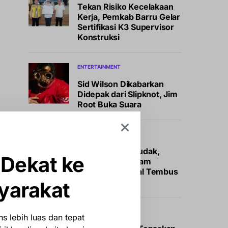
Tekan Risiko Kecelakaan
Kerja, Pemkab Barru Gelar
Sertifikasi K3 Supervisor
Konstruksi
ENTERTAINMENT
Sid Wilson Dikabarkan
Didepak dari Slipknot, Jim
Root Buka Suara
NEWS
Peminat Membludak,
 Dekat ke
Pendaftar Program
Magang Nasional Tembus
400.000 Orang
yarakat
NEWS
s lebih luas dan tepat