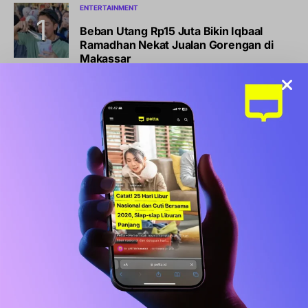
ENTERTAINMENT
Beban Utang Rp15 Juta Bikin Iqbaal
Ramadhan Nekat Jualan Gorengan di
Makassar
NEWS
Kabar Terbaru BLT Kesra Rp900.000:
Syarat, Cara Cek, dan Jadwal Pencairan
BISNIS
LIFESTYLE
Sports Station Gelar Diskon Beli 1 Gratis
1, Ini Syarat dan Cara Klaimnya
OLAHRAGA
Debut Manis Mitchell Baker, Hattrick
Bawa Indonesia Gulung Kamboja 5-1