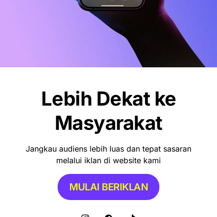
OLAHRAGA
Debut Manis Mitchell Baker, Hattrick
Bawa Indonesia Gulung Kamboja 5-1
NEWS
Lebih Dekat ke
Pemkot Makassar Tunda Sanksi
Pemilahan Sampah, Pilih Cara Ini Dulu
Masyarakat
Jangkau audiens lebih luas dan tepat sasaran
melalui iklan di website kami
MULAI BERIKLAN