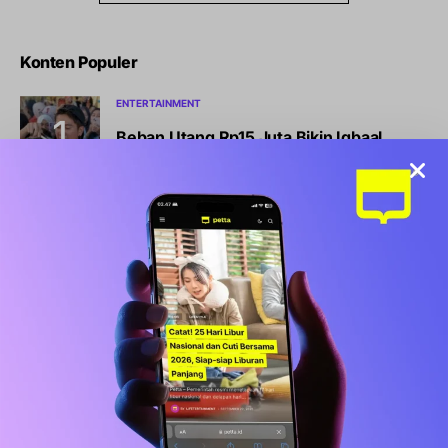
Konten Populer
ENTERTAINMENT
Beban Utang Rp15 Juta Bikin Iqbaal
Ramadhan Nekat Jualan Gorengan di
Makassar
NEWS
Kabar Terbaru BLT Kesra Rp900.000:
Syarat, Cara Cek, dan Jadwal Pencairan
BISNIS
LIFESTYLE
Sports Station Gelar Diskon Beli 1 Gratis
1, Ini Syarat dan Cara Klaimnya