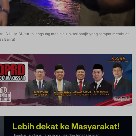
ari, S.H., M.Si., turun langsung meninjau lokasi banjir yang sempat membuat
as Barru)