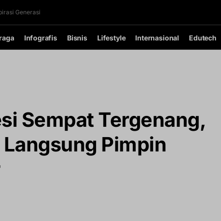
irasi Generasi
raga
Infografis
Bisnis
Lifestyle
Internasional
Edutech
esi Sempat Tergenang,
n Langsung Pimpin
r