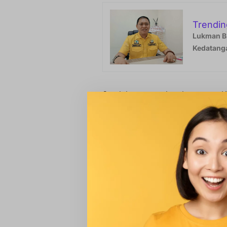
Trendin
Lukman B.
Kedatanga
Setelah pengecekan langsung, Ka
tidak terputus total, namun mem
yang sempat menghambat arus la
kemacetan panjang. Arus kendara
dan petugas melakukan pengatur
Bupati Andi Ina mengapresiasi si
kecamatan dalam menangani kond
“Kehadiran kita di lapangan buka
memberi rasa tenang kepada mas