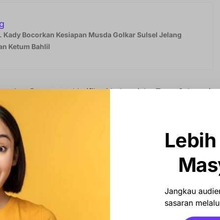
g
 Kady Bocorkan Kesiapan Musda Golkar Sulsel Jelang
n Ketum Bahlil
polres Barru mengklarifikasi bahwa jalur Trans Sulawesi
ang terjadi genangan air setinggi lutut orang dewasa
lu lintas dan menyebabkan ratusan kendaraan terjebak
an dilaporkan mulai berjalan kembali setelah air surut
Lebih
an di lapangan.
Mas
nergi cepat antara unsur TNI, Polri, BPBD, dan aparat
isi darurat tersebut.
Jangkau audien
sasaran melalui
n hanya memastikan situasi terkendali, tetapi juga
yarakat,” tegasnya.