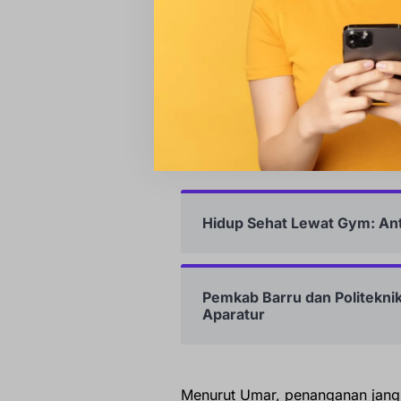
Penyebab Banjir dan 
Kepala Pelaksana BPBD Barru, U
Kecamatan Barru bersifat multifa
Hidup Sehat Lewat Gym: Anta
Pemkab Barru dan Politekn
Aparatur
Menurut Umar, penanganan jang