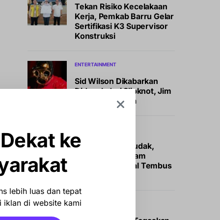
Tekan Risiko Kecelakaan
Kerja, Pemkab Barru Gelar
Sertifikasi K3 Supervisor
Konstruksi
ENTERTAINMENT
Sid Wilson Dikabarkan
Didepak dari Slipknot, Jim
Root Buka Suara
NEWS
 Dekat ke
Peminat Membludak,
Pendaftar Program
yarakat
Magang Nasional Tembus
400.000 Orang
s lebih luas dan tepat
 iklan di website kami
NEWS