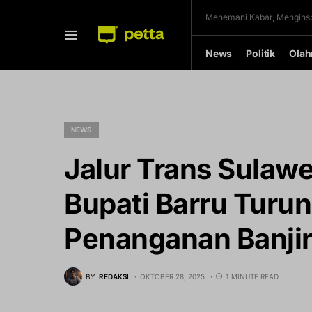
Menemani Kabar, Menginsp
News
Politik
Olah
NEWS
Jalur Trans Sulaw
Bupati Barru Turu
Penanganan Banji
BY
REDAKSI
OKTOBER 28, 2025
1 MINUTE READ