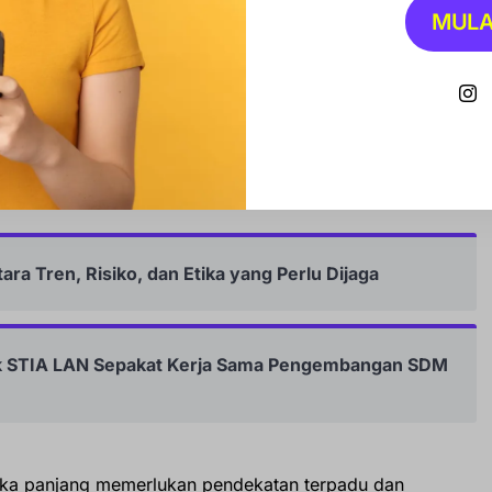
MULA
Solusi Jangka Panjang
mar Sinampe, menjelaskan bahwa banjir yang terjadi di
ktor, melibatkan aspek teknis, ekologis, dan sosial.
ra Tren, Risiko, dan Etika yang Perlu Dijaga
ik STIA LAN Sepakat Kerja Sama Pengembangan SDM
ka panjang memerlukan pendekatan terpadu dan