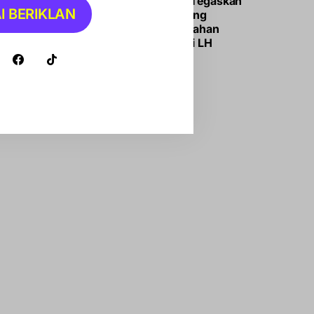
Bupati Andi Ina Tegaskan
I BERIKLAN
Barru Siap Dukung
Program Pengolahan
Sampah Menteri LH