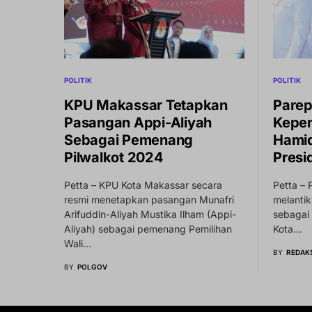
POLITIK
POLITIK
KPU Makassar Tetapkan
Parep
Pasangan Appi-Aliyah
Kepem
Sebagai Pemenang
Hamid
Pilwalkot 2024
Presi
Petta – KPU Kota Makassar secara
Petta – 
resmi menetapkan pasangan Munafri
melanti
Arifuddin-Aliyah Mustika Ilham (Appi-
sebagai 
Aliyah) sebagai pemenang Pemilihan
Kota…
Wali…
BY
REDAKS
BY
POLGOV