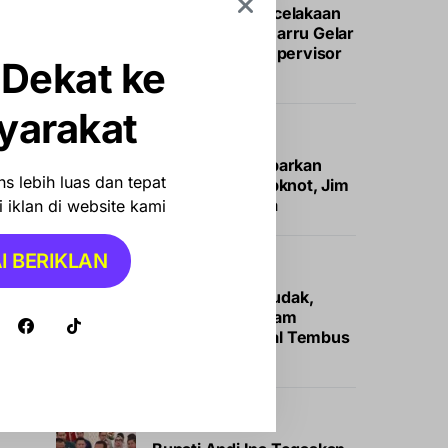
Tekan Risiko Kecelakaan
Kerja, Pemkab Barru Gelar
Sertifikasi K3 Supervisor
 Dekat ke
Konstruksi
yarakat
ENTERTAINMENT
Sid Wilson Dikabarkan
s lebih luas dan tepat
Didepak dari Slipknot, Jim
Root Buka Suara
 iklan di website kami
I BERIKLAN
NEWS
Peminat Membludak,
Pendaftar Program
Magang Nasional Tembus
400.000 Orang
NEWS