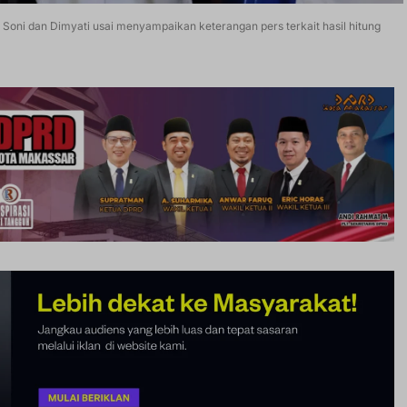
Soni dan Dimyati usai menyampaikan keterangan pers terkait hasil hitung