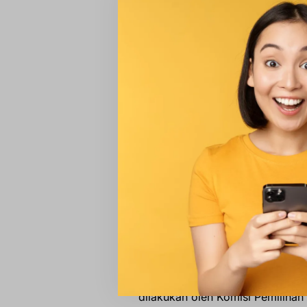
Di sisi lain, calon gubernur nom
29, Ciledug, Kota Tangerang. Pil
kepemimpinan Provinsi Banten u
Hasil Hitung Cepat
Proses penghitungan suara masih 
Update
28 November 2024, 08
Airin Rachmi – Ade Sumar
42%
Meski demikian, keputusan resm
dilakukan oleh Komisi Pemiliha