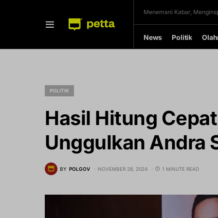
Menemani Kabar, Menginsp
News
Politik
Olah
POLITIK
Hasil Hitung Cepa
Unggulkan Andra 
BY
POLGOV
NOVEMBER 28, 2024
1 MINUTE READ