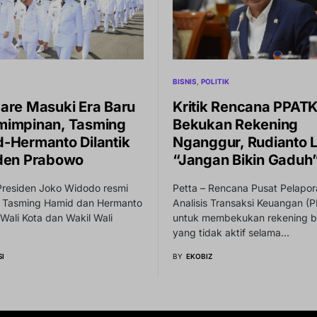
BISNIS
POLITIK
are Masuki Era Baru
Kritik Rencana PPAT
impinan, Tasming
Bekukan Rekening
-Hermanto Dilantik
Nganggur, Rudianto L
den Prabowo
“Jangan Bikin Gaduh
Presiden Joko Widodo resmi
Petta – Rencana Pusat Pelapo
k Tasming Hamid dan Hermanto
Analisis Transaksi Keuangan (
Wali Kota dan Wakil Wali
untuk membekukan rekening 
yang tidak aktif selama…
I
BY
EKOBIZ