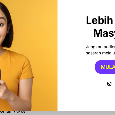
or urut 2, Andra Soni, menggunakan hak pilihnya di TPS
Lebih
kada kali ini menjadi ajang penentuan arah
ntuk lima tahun ke depan.
Mas
Jangkau audien
sasaran melalui
berlangsung, dan hasil hitung cepat dari Charta Politica
MULA
:00 WIB
. Suara Masuk
100.00%
sebagai berikut:
di
Andra Sony – Dimyanti
58%
i tetap menunggu rekapitulasi suara manual yang
n Umum (KPU).