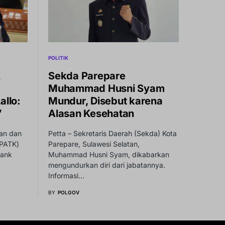
POLITIK
K
Sekda Parepare
Muhammad Husni Syam
allo:
Mundur, Disebut karena
”
Alasan Kesehatan
ran dan
Petta – Sekretaris Daerah (Sekda) Kota
PPATK)
Parepare, Sulawesi Selatan,
bank
Muhammad Husni Syam, dikabarkan
mengundurkan diri dari jabatannya.
Informasi…
BY
POLGOV