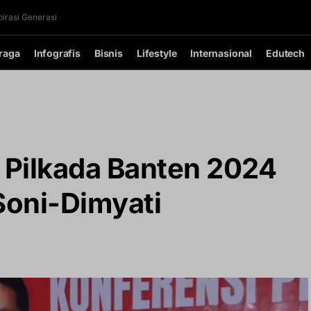
irasi Generasi
raga
Infografis
Bisnis
Lifestyle
Internasional
Edutech
t Pilkada Banten 2024
Soni-Dimyati