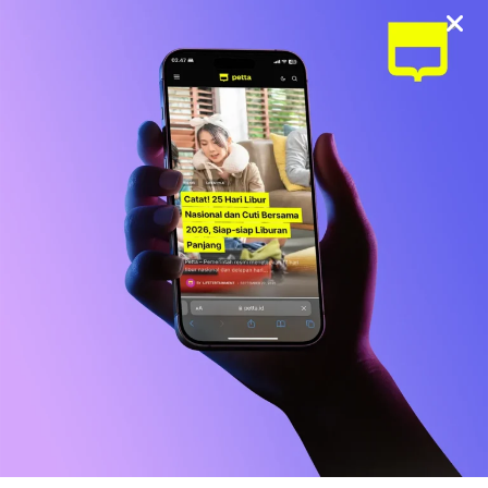
jarak puluhan kilometer ke daerah pelosok untuk mendengar
suara…
BY
POLGOV
DESEMBER 16, 2024
Konten Populer
ENTERTAINMENT
Beban Utang Rp15 Juta Bikin Iqbaal
Ramadhan Nekat Jualan Gorengan di
Makassar
NEWS
Kabar Terbaru BLT Kesra Rp900.000:
Syarat, Cara Cek, dan Jadwal Pencairan
BISNIS
LIFESTYLE