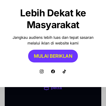
Sports Station Gelar Diskon Beli 1 Gratis
1, Ini Syarat dan Cara Klaimnya
Lebih Dekat ke
Masyarakat
OLAHRAGA
Debut Manis Mitchell Baker, Hattrick
Bawa Indonesia Gulung Kamboja 5-1
Jangkau audiens lebih luas dan tepat sasaran
melalui iklan di website kami
NEWS
MULAI BERIKLAN
Pemkot Makassar Tunda Sanksi
Pemilahan Sampah, Pilih Cara Ini Dulu