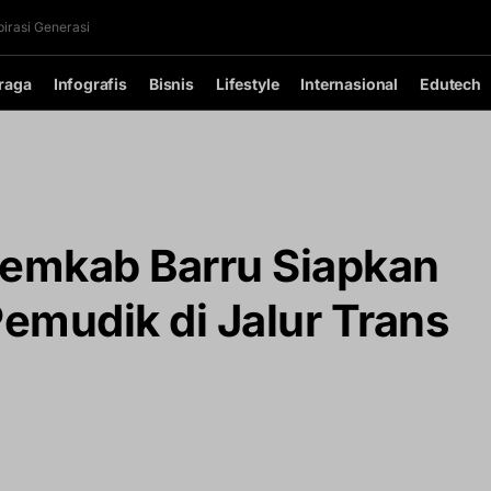
irasi Generasi
raga
Infografis
Bisnis
Lifestyle
Internasional
Edutech
 Pemkab Barru Siapkan
emudik di Jalur Trans