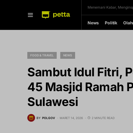
Menemani Kabar, Menginsp
News
Politik
Olah
FOOD & TRAVEL
NEWS
Sambut Idul Fitri,
45 Masjid Ramah P
Sulawesi
BY
POLGOV
MARET 14, 2026
2 MINUTE READ