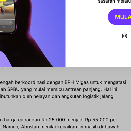
sasaran melalui
g
MULA
 Kady Bocorkan Kesiapan Musda Golkar Sulsel Jelang
n Ketum Bahlil
 Cabai
 tengah berkoordinasi dengan BPH Migas untuk mengatasi
mlah SPBU yang mulai memicu antrean panjang. Hal ini
ibutuhkan oleh nelayan dan angkutan logistik jelang
n harga cabai dari Rp 25.000 menjadi Rp 55.000 per
. Namun, Abustan menilai kenaikan ini masih di bawah