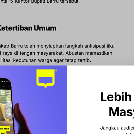
ntai 5 Kantor Bupati Barru tersebut.
 Ketertiban Umum
kab Barru telah menyiapkan langkah antisipasi jika
ri raya di tengah masyarakat. Abustan memastikan
itasi kebutuhan warga agar tetap tertib.
rakat yang lebih dulu melaksanakan Idul Fitri, kita
at salat Id agar pelaksanaannya tetap berjalan tertib dan
masyarakat,” jelas Abustan.
Lebih
Mas
secara resmi mengimbau warga untuk tidak menggelar
ar. Penggunaan petasan juga dilarang keras, terutama di
 mencegah risiko kebakaran.
Jangkau audien