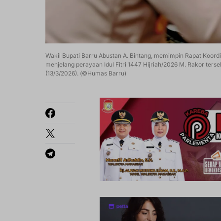
Wakil Bupati Barru Abustan A. Bintang, memimpin Rapat Koor
menjelang perayaan Idul Fitri 1447 Hijriah/2026 M. Rakor terse
(13/3/2026). (©Humas Barru)