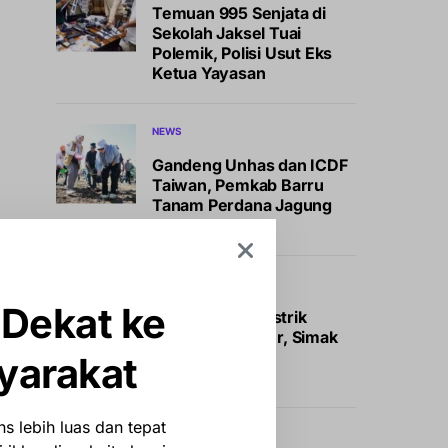
Temuan 995 Senjata di
Sekolah Jaksel Tuai
Polemik, Polisi Usut Eks
Ketua Yayasan
NEWS
Gandeng Unhas dan ICDF
Taiwan, Pemkab Barru
Tanam Perdana Jagung
JJUH
BISNIS
OTOMOTIF
 Dekat ke
Insentif Mobil Listrik
Segera Meluncur, Simak
Bocoran Calon
yarakat
Penerimanya
s lebih luas dan tepat
INTERNASIONAL