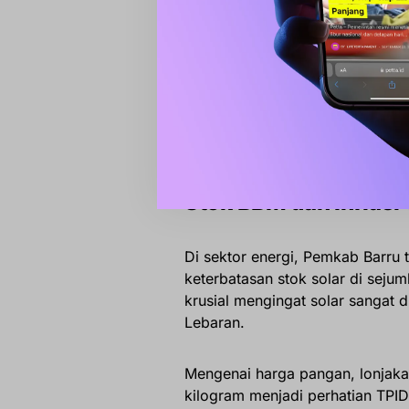
Trendin
Lukman B.
Kedatanga
Stok BBM dan Inflasi
Di sektor energi, Pemkab Barru
keterbatasan stok solar di seju
krusial mengingat solar sangat d
Lebaran.
Mengenai harga pangan, lonjaka
kilogram menjadi perhatian TPID