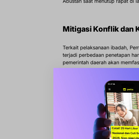
Abustan saat menutup rapat di la
Mitigasi Konflik dan
Terkait pelaksanaan ibadah, Pem
terjadi perbedaan penetapan ha
pemerintah daerah akan memfasil
“Jika memang ada kelompok masya
sudah menyiapkan alternatif temp
tidak menimbulkan persoalan di 
Selain itu, pemerintah daerah 
takbiran keliling atau pawai akb
kawasan permukiman padat guna