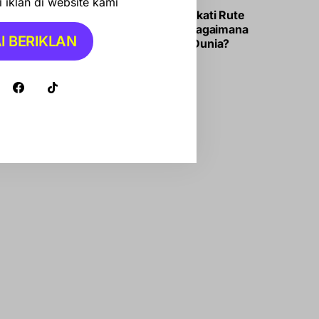
 iklan di website kami
Iran-Oman Sepakati Rute
Selat Hormuz, Bagaimana
I BERIKLAN
Dampaknya ke Dunia?