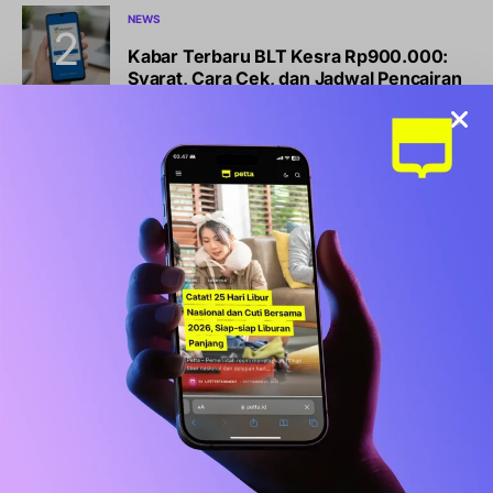
NEWS
Kabar Terbaru BLT Kesra Rp900.000:
Syarat, Cara Cek, dan Jadwal Pencairan
BISNIS
LIFESTYLE
Sports Station Gelar Diskon Beli 1 Gratis
1, Ini Syarat dan Cara Klaimnya
OLAHRAGA
Debut Manis Mitchell Baker, Hattrick
Bawa Indonesia Gulung Kamboja 5-1
NEWS
Pemkot Makassar Tunda Sanksi
Pemilahan Sampah, Pilih Cara Ini Dulu