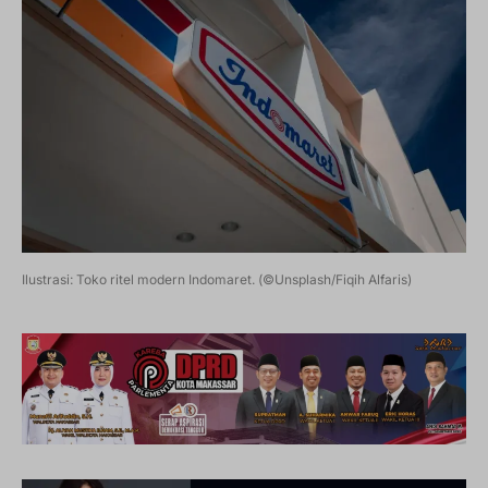
Ilustrasi: Toko ritel modern Indomaret. (©Unsplash/Fiqih Alfaris)