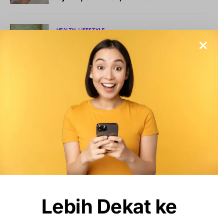
HEALTH
LIFESTYLE
Sama-Sama Berbahaya, Kenapa Vaping
Tetap Jadi Tren Populer Anak Muda?
BISNIS
LIFESTYLE
Sports Station Gelar Diskon Beli 1 Gratis
1, Ini Syarat dan Cara Klaimnya
OLAHRAGA
Debut Manis Mitchell Baker, Hattrick
Bawa Indonesia Gulung Kamboja 5-1
Lebih Dekat ke