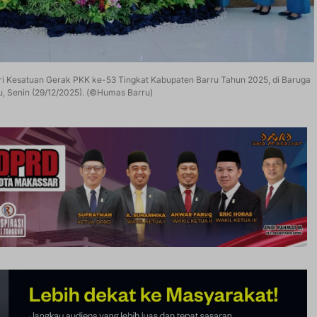
i Kesatuan Gerak PKK ke-53 Tingkat Kabupaten Barru Tahun 2025, di Baruga
ru, Senin (29/12/2025). (©Humas Barru)