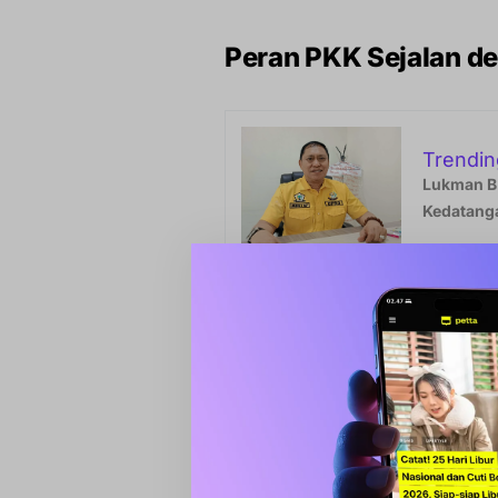
Peran PKK Sejalan 
Trendin
Lukman B.
Kedatanga
Mengusung tema
“Bergerak Ber
Wakil Bupati menilai gerakan P
yang menjadikan keluarga sebag
Menurutnya, pendidikan dan kes
meningkatkan kualitas hidup ke
kesejahteraan masyarakat secar