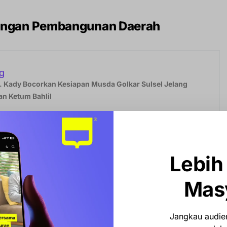
dengan Pembangunan Daerah
g
 Kady Bocorkan Kesiapan Musda Golkar Sulsel Jelang
n Ketum Bahlil
sama PKK Mewujudkan Astacita Menuju Indonesia Emas”
,
KK sejalan dengan arah pembangunan Kabupaten Barru
Lebih
ai fondasi utama pembangunan berkelanjutan.
Mas
ehatan menjadi dua aspek yang tidak terpisahkan dalam
luarga. Keduanya menentukan produktivitas dan
Jangkau audien
a jangka panjang.