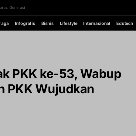
irasi Generasi
raga
Infografis
Bisnis
Lifestyle
Internasional
Edutech
rak PKK ke-53, Wabup
an PKK Wujudkan