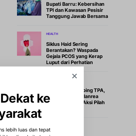
Bupati Barru: Kebersihan
TPI dan Kawasan Pesisir
Tanggung Jawab Bersama
HEALTH
Siklus Haid Sering
Berantakan? Waspada
Gejala PCOS yang Kerap
Luput dari Perhatian
NEWS
Stop Open Dumping TPA,
 Dekat ke
Kelurahan Tamalanrea
Indah Galakkan Aksi Pilah
Sampah
yarakat
NASIONAL
NEWS
s lebih luas dan tepat