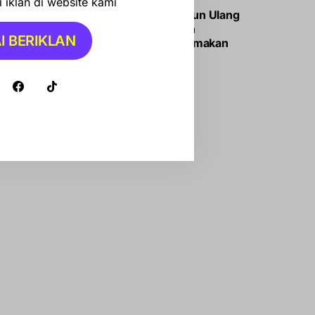
Rakortas MBG:
 iklan di website kami
Pemerintah Susun Ulang
Sasaran, Daerah
I BERIKLAN
Tertinggal Diutamakan