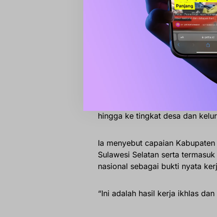
“Kalau pendidikannya baik, biasa
Apresiasi Program G
Dalam kesempatan tersebut, Wak
Gerakan Atasi Stunting dengan
hingga ke tingkat desa dan kelu
Ia menyebut capaian Kabupaten 
Sulawesi Selatan serta termasuk
nasional sebagai bukti nyata ker
“Ini adalah hasil kerja ikhlas da