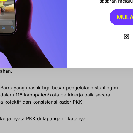
sasaran melalui
nya sehat. Kalau sehat, dia bisa produktif,” ungkapnya.
MULA
ASSPOL dan Penanganan Stunting
il Bupati memberikan apresiasi terhadap inovasi
 Pangan Lokal (GASSPOL) yang digerakkan oleh PKK
rahan.
Barru yang masuk tiga besar pengelolaan stunting di
 dalam 115 kabupaten/kota berkinerja baik secara
ja kolektif dan konsistensi kader PKK.
n kerja nyata PKK di lapangan,” katanya.