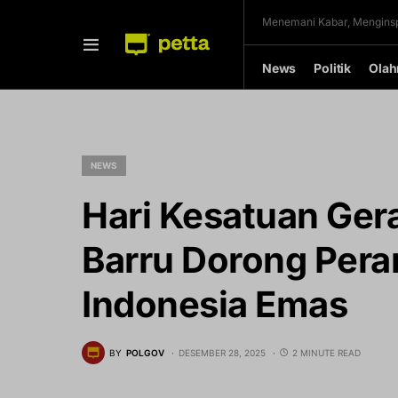
Menemani Kabar, Menginsp
News
Politik
Olah
NEWS
Hari Kesatuan Ge
Barru Dorong Per
Indonesia Emas
BY
POLGOV
DESEMBER 28, 2025
2 MINUTE READ